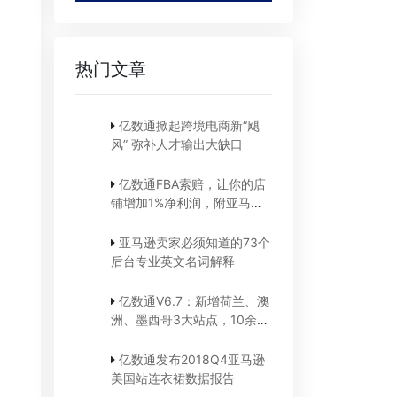
热门文章
亿数通掀起跨境电商新“飓
风” 弥补人才输出大缺口
亿数通FBA索赔，让你的店
铺增加1%净利润，附亚马逊
索赔步骤截图详解
亚马逊卖家必须知道的73个
后台专业英文名词解释
亿数通V6.7：新增荷兰、澳
洲、墨西哥3大站点，10余项
广告功能优化...
亿数通发布2018Q4亚马逊
美国站连衣裙数据报告