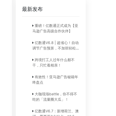
最新发布
重磅！亿数通正式成为【亚
马逊广告高级合作伙伴】
亿数通V6.8 | 超省心！自动
调节广告预算，不加班轻松提
升店铺销量！
跨境打工人过年什么都不
干，只忙着相亲！
有效性！亚马逊广告秘籍年
终盘点
大咖现场battle，你不得不
吃的「流量圈大瓜」！
亿数通V6.7：新增荷兰、澳