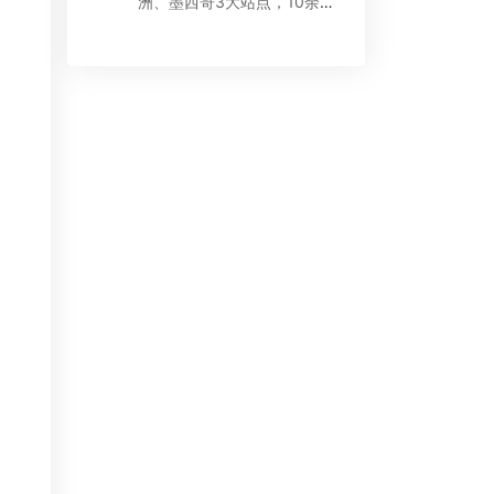
洲、墨西哥3大站点，10余项
广告功能优化...