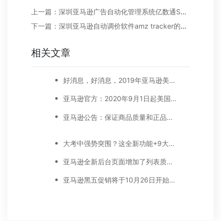
上一篇：深圳亚马逊广告自动化管理系统亿数通Selmetrics好用吗？
下一篇：深圳亚马逊自动调价软件amz tracker的使用方法和优势
相关文章
好消息，好消息，2019年亚马逊美国站减免长期仓储费。下调销售佣金！
亚马逊官方：2020年9月1日起美国站卖家的公司名称和地址要显示在卖家资料页面
亚马逊公告：保证商品质量和正品的实践指南
大考中强势突围？这全新功能+9大重点让你出奇制胜
亚马逊全新后台页面增加了列表质量面板
亚马逊黑五促销将于10月26日开始预热，附上促销提交​截止时间表！