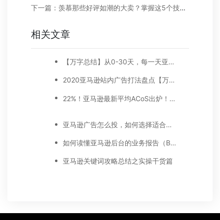
下一篇：羡慕那些好评如潮的大卖？掌握这5个技巧你也可以好评不断！
相关文章
【万字总结】从0-30天，每一天亚马逊广告打造技巧真实案例细节分享
2020亚马逊站内广告打法盘点【万字好文】
22%！亚马逊最新平均ACoS出炉！这三步做好，ACoS优化差不了！
亚马逊广告怎么投，如何选择适合你的广告模式？
如何读懂亚马逊后台的业务报告（Business report)
亚马逊关键词攻略总结之实操干货篇