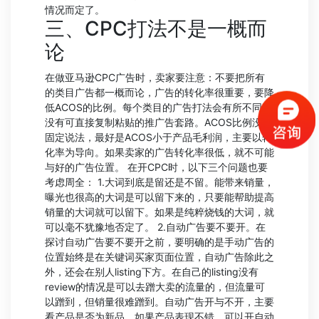
情况而定了。
三、CPC打法不是一概而
论
在做亚马逊CPC广告时，卖家要注意：不要把所有
的类目广告都一概而论，广告的转化率很重要，要降
低ACOS的比例。每个类目的广告打法会有所不同，
没有可直接复制粘贴的推广告套路。ACOS比例没有
固定说法，最好是ACOS小于产品毛利润，主要以转
化率为导向。如果卖家的广告转化率很低，就不可能
与好的广告位置。 在开CPC时，以下三个问题也要
考虑周全： 1.大词到底是留还是不留。能带来销量，
曝光也很高的大词是可以留下来的，只要能帮助提高
销量的大词就可以留下。如果是纯粹烧钱的大词，就
可以毫不犹豫地否定了。 2.自动广告要不要开。在
探讨自动广告要不要开之前，要明确的是手动广告的
位置始终是在关键词买家页面位置，自动广告除此之
外，还会在别人listing下方。在自己的listing没有
review的情况是可以去蹭大卖的流量的，但流量可
以蹭到，但销量很难蹭到。自动广告开与不开，主要
看产品是否为新品，如果产品表现不错，可以开自动