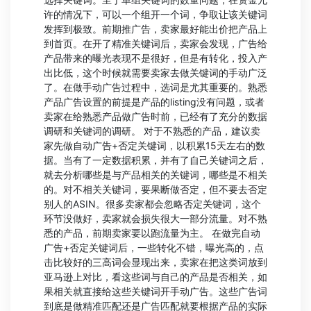
许的情况下，可以一个组开一个词，争取让该关键词
发挥到极致。前期推广告，卖家最好能出价把产品上
到首页。在开了精准关键词后，卖家会发现，广告给
产品带来的曝光表现不是很好，但是有转化，投入产
出比低，这个时候就需要卖家去做关键词的手动广泛
了。在做手动广告过程中，选词是尤其重要的。熟悉
产品广告设置的前提是产品的listing没有问题，或者
卖家在给熟悉产品做广告时前，已经有了充分的数据
调研和关键词的调研。 对于不熟悉的产品，建议卖
家先做自动广告+否定关键词，以积累15天左右的数
据。当有了一定数据积累，并有了自己关键词之后，
就去分析哪些是与产品相关的关键词，哪些是不相关
的。对不相关关键词，要果断做否定，但不要去否定
别人的ASIN。很多卖家都会忽略否定关键词，这个
环节没做好，卖家就会损失很大一部分流量。对不熟
悉的产品，前期卖家要以跑流量为主。 在做完自动
广告+否定关键词后，一些转化不错，曝光高的，点
击比较好的三高词会显现出来，卖家在把这类词放到
亚马逊上对比，看这些词与自己的产品是否相关，如
果相关就直接给这些关键词开手动广告。这些广告词
到底是做精准匹配还是广告匹配就要根据产品的实际