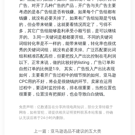
广告。对开了几种广告的产品，开广告与关广告主要
考虑的是各广告组是否有钱赚。如果每个广告组都有
钱赚，就没有必要关掉了。如果有广告组短期是亏钱
的，但会带来销量，这就要看情况而定了，亏得不
多，其它广告组能够盈利承受小额亏损，是可以继续
开的。 3.同一关键词是都都要开组。不同的关键词
词组转化率是不一样的，能带来销量，转化率也很优
秀的关键词词组，就没有必要关掉。广泛匹配要比词
组和精准匹配高些，但要把投入产出比控制在毛利润
以下。正常来说，做的比较好的listing，广告订单和
自然订单的比例是1:9。 其实，广告投入产出比表现
如何，主要看开广告过程中的细节抠的如何。亚马逊
CPC用的不好，将会是很烧钱的环节。卖家在运用
过程中，要适时监控排名，排名很重要，当然位置也
很重要，位置没有把握好，也会导致白白烧钱。
免责声明：亿数通旨在分享跨境电商知识，部分文章转载于
网络，如有冒犯，请提供相关证明资料联系本站客服，待确
认无误后将于24小时内删除。
上一篇：亚马逊选品不建议的五大类