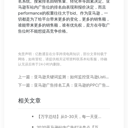
名系统。搜索排名由销售量、转化率等因素决定。亚
马逊车站内广告位的排名由表现和报价决定，而且
performance的权重往往大于bid。作为亚马逊，一
切都是为了给平台带来更多的变化，更多的销售额，
谁能带来更多的销售额，谁有优先权，卖方在夺取广
告位时不能想提高竞争价格。
免责声明：亿数通旨在分享跨境电商知识，部分文章转载于
网络，如有冒犯，请提供相关证明资料联系本站客服，待确
认无误后将于24小时内删除。
上一篇：亚马逊关键词监测：如何监控亚马逊Listing关键词排名
下一篇：亚马逊广告排名工具：亚马逊的PPC广告展示位置在哪里?
相关文章
【万字总结】从0-30天，每一天亚马逊广告打造技巧真实案例细节分享
2020亚马逊站内广告打法盘点【万字好文】