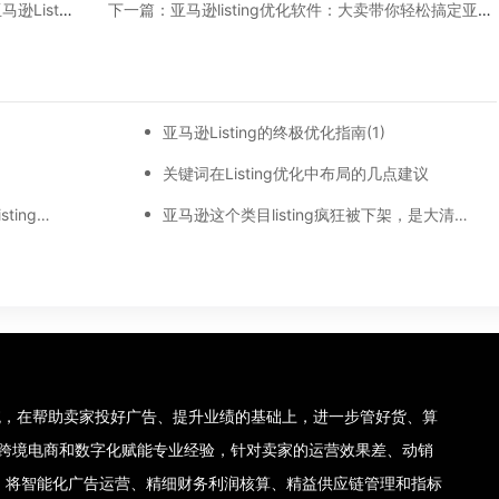
上一篇：亚马逊listing优化插件：5分钟搞懂亚马逊Listing页面!
下一篇：亚马逊listing优化软件：大卖带你轻松搞定亚马逊listing?
！
亚马逊Listing的终极优化指南(1)
关键词在Listing优化中布局的几点建议
亚马逊如何自建listing?亚马逊自建listing优化技巧
亚马逊这个类目listing疯狂被下架，是大清洗还是Bug?
理系统，在帮助卖家投好广告、提升业绩的基础上，进一步管好货、算
集团十年跨境电商和数字化赋能专业经验，针对卖家的运营效果差、动销
，将智能化广告运营、精细财务利润核算、精益供应链管理和指标