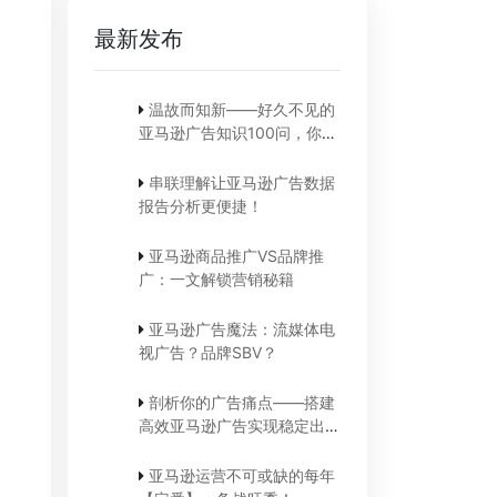
最新发布
温故而知新——好久不见的
亚马逊广告知识100问，你还
记得吗？
串联理解让亚马逊广告数据
报告分析更便捷！
亚马逊商品推广VS品牌推
广：一文解锁营销秘籍
亚马逊广告魔法：流媒体电
视广告？品牌SBV？
剖析你的广告痛点——搭建
高效亚马逊广告实现稳定出
单！
亚马逊运营不可或缺的每年