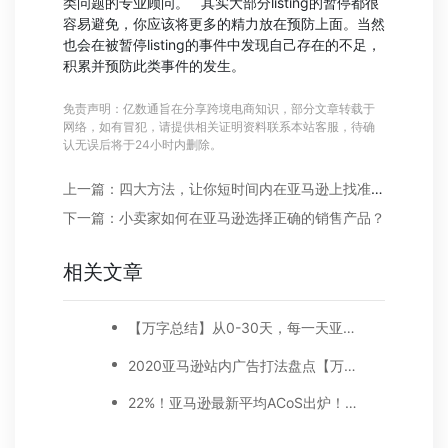
类问题的专业顾问。 其实大部分listing的暂停都很
容易避免，你应该将更多的精力放在预防上面。当然
也会在被暂停listing的事件中发现自己存在的不足，
积累并预防此类事件的发生。
免责声明：亿数通旨在分享跨境电商知识，部分文章转载于
网络，如有冒犯，请提供相关证明资料联系本站客服，待确
认无误后将于24小时内删除。
上一篇：四大方法，让你短时间内在亚马逊上找准热门产品
下一篇：小卖家如何在亚马逊选择正确的销售产品？
相关文章
【万字总结】从0-30天，每一天亚马逊广告打造技巧真实案例细节分享
2020亚马逊站内广告打法盘点【万字好文】
22%！亚马逊最新平均ACoS出炉！这三步做好，ACoS优化差不了！