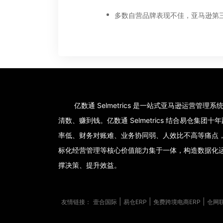
亿数通 Selmetrics 是一站式亚马逊运营管
清数、赚到钱。亿数通 Selmetrics 结合易仓
率低、财务对账难、业务协同弱、人效比不高等痛点
标化经营管理等核心价值能力集于一体，构造数据化
撑决策、提升效益。
|
|
|
友情链接：
壹合国际
易仓ERP
免费跨境电商ERP
仓网