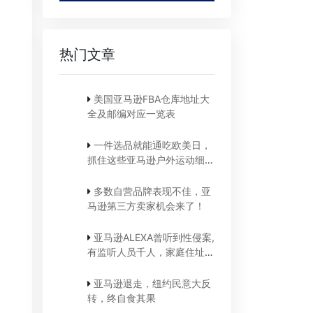
热门文章
美国亚马逊FBA仓库地址大
全及邮编对应一览表
一件选品就能通吃欧美日，
抓住这些亚马逊户外运动细分
类目，畅销全球不是梦
多数自营品牌表现不佳，亚
马逊第三方卖家机会来了！
亚马逊ALEXA曾听到性侵案,
有监听人员千人，家庭住址都
能摸到
亚马逊退走，纽约民意大反
转，终自食其果