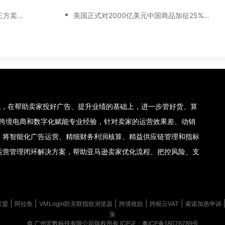
多数自营品牌表现不佳，亚马逊第三方卖家机会来了！
美国正式对2000亿美元中国商品加征25%关税，卖家如何应对？
理系统，在帮助卖家投好广告、提升业绩的基础上，进一步管好货、算
集团十年跨境电商和数字化赋能专业经验，针对卖家的运营效果差、动销
，将智能化广告运营、精细财务利润核算、精益供应链管理和指标
运营管理闭环解决方案，帮助亚马逊卖家优化流程、把控风险、支
|
|
|
|
|
联盟
阿拉鱼
VMLogin防关联指纹浏览器
跨境收款
跨税云VAT
索诺加急申诉
策
© 广州宏数科技有限公司版权所有
ICP证：粤ICP备18076789号