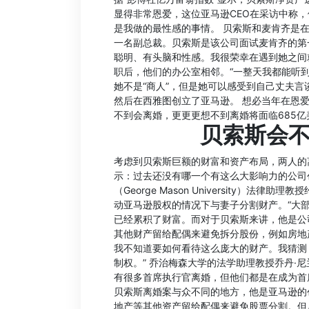
显得非常恩爱，这位亚马逊CEO在采访中称
是我做的最性感的事情。 贝索斯和麦肯齐是在
一名副总裁。贝索斯是该公司面试麦肯齐的第
聪明、有头脑和性感。我很荣幸在遇到她之间就
职后，他们的办公室相邻。“一整天我都能听到
她不是“商人”，但是她可以感受到自己丈夫言
然后在西雅图创立了亚马逊。 想必当年在恩
不到会离婚，更更更想不到离婚将面临685亿
贝索斯会
考虑到贝索斯巨额的财富和资产布局，两人的
示：过去还没有哪一个有这么大影响力的公司
（George Mason University）法律
动亚马逊股权的情况下与妻子分割财产。“大
已经累积了财富。而对于贝索斯来讲，他是公司
其他财产留给配偶来避免拆分股份，例如房地
我不知道要如何看待这么庞大的财产。我猜测
制权。” 乔治梅森大学的法学助理教授乔丹·尼兰(
有很多首席执行官离婚，但他们都是在成为首
贝索斯离婚案与众不同的地方，他是亚马逊的
地产等其他资产留给配偶来避免股票分割。但