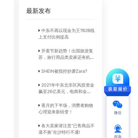
最新发布
中东不再以现金为王?B2B线
上支付比例提高
开斋节新趋势！出国旅游复
苏，旅行用品类卖家还有机
会！
SHEIN被指控抄袭Zara?
2021年中东北非区风投资金
飙至26亿美元，电商和金融
科技占比大
斋月的下半场，消费者购物
心理迎来新转变！
微信
各大卖家请注意“已售商品不
退不换”在沙特行不通!
咨询