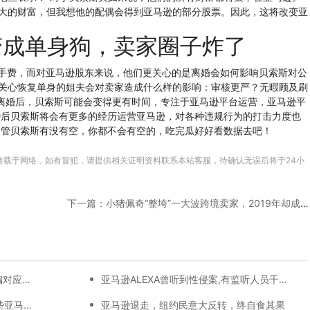
大的财富，但我想他的配偶会得到亚马逊的部分股票。因此，这将改变亚
变成单身狗，卖家圈子炸了
分手费，而对亚马逊股东来说，他们更关心的是离婚会如何影响贝索斯对公
关心恢复单身的姐夫会对卖家造成什么样的影响：审核更严？无暇顾及刷
人猜测离婚后，贝索斯可能会变得更有时间，专注于亚马逊平台运营，亚马逊平
婚后贝索斯将会有更多的经历运营亚马逊，对各种违规行为的打击力度也
不管贝索斯有没有空，你都不会有空的，吃完瓜好好看数据去吧！
转载于网络，如有冒犯，请提供相关证明资料联系本站客服，待确认无误后将于24小
下一篇：小猪佩奇“整垮”一大波跨境卖家，2019年却成最大赢家....
美国亚马逊FBA仓库地址大全及邮编对应一览表
亚马逊ALEXA曾听到性侵案,有监听人员千人，家庭住址都能摸到
一件选品就能通吃欧美日，抓住这些亚马逊户外运动细分类目，畅销全球不是梦
亚马逊退走，纽约民意大反转，终自食其果