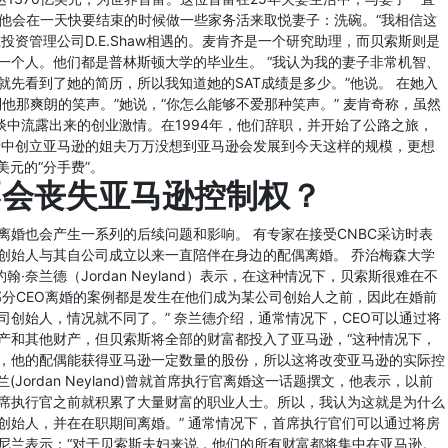
，他会在一天快要结束的时候做一些家务活来取悦妻子：洗碗。“我相信这
投资管理公司D.E.Shaw相遇的。麦肯齐是一个研究助理，而贝索斯则是
一个人。他们都是普林斯顿大学的毕业生。 “我认为我的妻子非常机智、
先看到了她的简历，所以我知道她的SAT成绩是多少。”他说。 在她入
他那爽朗的笑声。”她说，“你怎么能够不爱那种笑声。” 麦肯奇称，虽然
谈中流露出来的创业激情。在1994年，他们辞职，并开始了公路之旅，
爱中创立亚马逊的姐夫万万没想到亚马逊会发展到今天这样的规模，更想
美元的“分手费”。
不会丧失亚马逊控制权？
离婚也会产生一系列的后续问题和影响。 有专家在接受CNBC采访时表
创始人与其自公司成立以来一直陪伴在身边的配偶离婚。 乔治梅森大学
助理教授约翰·奈兰德（Jordan Neyland）表示，在这种情况下，贝索斯很难在不
部分CEO离婚的案例都是发生在他们成为某公司创始人之前，因此在婚前
创始人，情况就不同了。” 奈兰德介绍，通常情况下，CEO可以通过将
产和其他财产，但贝索斯将全部的财富都投入了亚马逊，“这种情况下，
，他的配偶能获得亚马逊一定数量的股份，所以这将改变亚马逊的实际控
Jordan Neyland)曾就首席执行官离婚这一话题撰文，他表示，以前
席执行官之前就积累了大量财富的职业人士。所以，我认为这就是为什么
创始人，并在在职期间离婚。” 通常情况下，首席执行官们可以通过将房
尼兰表示：“对于贝索斯夫妇来说，他们的所有财富都将集中在亚马逊。