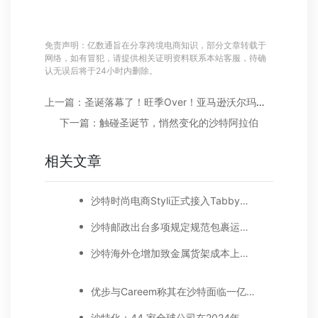
免责声明：亿数通旨在分享跨境电商知识，部分文章转载于
网络，如有冒犯，请提供相关证明资料联系本站客服，待确
认无误后将于24小时内删除。
上一篇：圣诞落幕了！旺季Over！亚马逊沃尔玛卖家今年到底干得怎样
下一篇：触碰圣诞节，悄然变化的沙特阿拉伯
相关文章
沙特时尚电商Styli正式接入Tabby先买后付服务;沙特利雅得申办2030年世博会
沙特邮政出台多项规定规范包裹运输!​Facebook因中东用户对品牌信任度下降而计划改名！
沙特海外仓增加致金属货架成本上涨!阿联酋邮政已为亚马逊递送150万个包裹!
优步与Careem称其在沙特面临一亿美元的未付账单!卡塔尔与欧盟签署全面航空运输协议
沙特化：44 家全球公司在2024年截止日期前将地区总部迁至利雅得