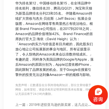
华为排名第12，中国移动排名第15，在全球品牌中
排名前列，微信排名20，腾讯(QQ)21，淘宝和天猫
为新晋品牌排名分列23和35名。 伴随着Amazon持
续扩大营收与杰夫·贝佐斯（Jeff Bezos）拓展企业
版图，Amazon在网络零售商显然占有统治地位。根
据 Brand Finance公司指出，在2017到2018之间，
Amazon的品牌价值增加42%。 Brand Finance的首
席执行官大卫·海依（David Haigh）认为：
「Amazon的实力与价值是有目共睹的，因此股东们
放心地让公司拓展新的事业与地区。所有证据显示
了，令人惊艳的Amazon未来会以倍数持续成长。」
有趣的是，同样身为美国品牌的Google与Apple，落
后Amazon的原因分别为，Apple过度依赖iPhone，
因此限制了品牌发展的机会。至于Google在搜索引
擎外的投资无法达到像Amazon一样的规模与影响。
免责声明：亿数通旨在分享跨境电商知识，部分文章转载于
网络，如有冒犯，请提供相关证明资料联系本站客服，待确
认无误后将于24小时内删除。
上一篇：2019年进驻亚马逊的新卖家，这几点让你赢在起跑线