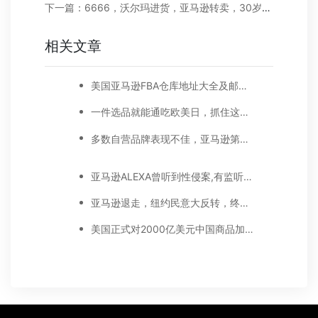
下一篇：6666，沃尔玛进货，亚马逊转卖，30岁美国小哥年赚600万美金！
相关文章
美国亚马逊FBA仓库地址大全及邮编对应一览表
一件选品就能通吃欧美日，抓住这些亚马逊户外运动细分类目，畅销全球不是梦
多数自营品牌表现不佳，亚马逊第三方卖家机会来了！
亚马逊ALEXA曾听到性侵案,有监听人员千人，家庭住址都能摸到
亚马逊退走，纽约民意大反转，终自食其果
美国正式对2000亿美元中国商品加征25%关税，卖家如何应对？