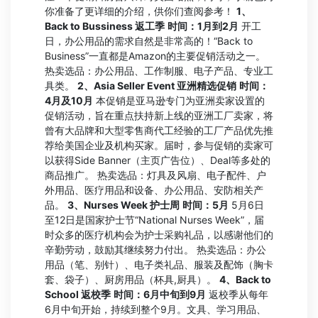
你准备了更详细的介绍，供你们查阅参考！
1、
Back to Bussiness
返工季
时间：1月到2月
开工
日，办公用品的需求自然是非常高的！“Back to
Business”一直都是Amazon的主要促销活动之一。
热卖选品：办公用品、工作制服、电子产品、专业工
具类。
2、Asia Seller Event 亚洲精选促销
时间：
4月及10月
本促销是亚马逊专门为亚洲卖家设置的
促销活动，旨在重点扶持新上线的亚洲工厂卖家，将
曾有大品牌和大型零售商代工经验的工厂产品优先推
荐给美国企业及机构买家。届时，参与促销的卖家可
以获得Side Banner（主页广告位）、Deal等多处的
商品推广。 热卖选品：灯具及风扇、电子配件、户
外用品、医疗用品和设备、办公用品、安防相关产
品。
3、Nurses Week
护士周
时间：5月
5月6日
至12日是国家护士节“National Nurses Week”，届
时众多的医疗机构会为护士采购礼品，以感谢他们的
辛勤劳动，鼓励其继续努力付出。 热卖选品：办公
用品（笔、别针）、电子类礼品、服装及配饰（胸卡
套、袋子）、厨房用品（杯具,厨具）。
4、Back to
School
返校季
时间：6月中旬到9月
返校季从每年
6月中旬开始，持续到整个9月。文具、学习用品、