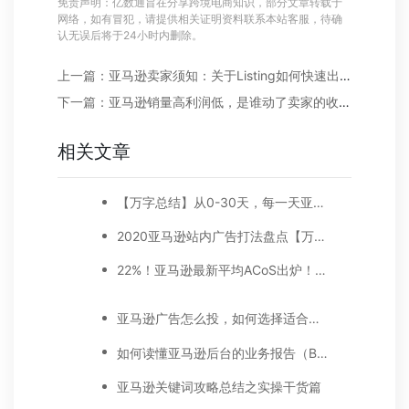
免责声明：亿数通旨在分享跨境电商知识，部分文章转载于
网络，如有冒犯，请提供相关证明资料联系本站客服，待确
认无误后将于24小时内删除。
上一篇：亚马逊卖家须知：关于Listing如何快速出单的四个“偏方”
下一篇：亚马逊销量高利润低，是谁动了卖家的收入？
相关文章
【万字总结】从0-30天，每一天亚马逊广告打造技巧真实案例细节分享
2020亚马逊站内广告打法盘点【万字好文】
22%！亚马逊最新平均ACoS出炉！这三步做好，ACoS优化差不了！
亚马逊广告怎么投，如何选择适合你的广告模式？
如何读懂亚马逊后台的业务报告（Business report)
亚马逊关键词攻略总结之实操干货篇