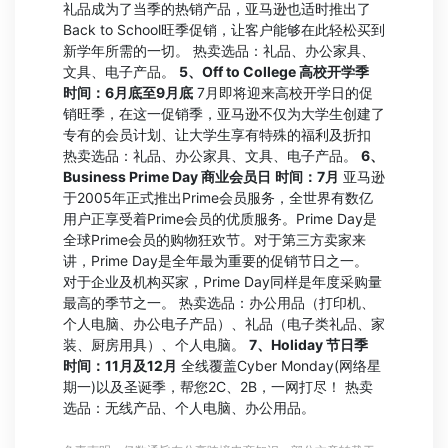
礼品成为了当季的热销产品，亚马逊也适时推出了
Back to School旺季促销，让客户能够在此轻松买到
新学年所需的一切。 热卖选品：礼品、办公家具、
文具、电子产品。
5、Off to College
高校开学季
时间：6月底至9月底
7月即将迎来高校开学日的促
销旺季，在这一促销季，亚马逊不仅为大学生创建了
专有的会员计划、让大学生享有特殊的福利及折扣
热卖选品：礼品、办公家具、文具、电子产品。
6、
Business Prime Day
商业会员日
时间：7月
亚马逊
于2005年正式推出Prime会员服务，全世界有数亿
用户正享受着Prime会员的优质服务。Prime Day是
全球Prime会员的购物狂欢节。对于第三方卖家来
讲，Prime Day是全年最为重要的促销节日之一。
对于企业及机构买家，Prime Day同样是年度采购量
最高的季节之一。 热卖选品：办公用品（打印机、
个人电脑、办公电子产品）、礼品（电子类礼品、家
装、厨房用具）、个人电脑。
7、Holiday
节日季
时间：11月及12月
全线覆盖Cyber Monday(网络星
期一)以及圣诞季，帮您2C、2B，一网打尽！ 热卖
选品：无线产品、个人电脑、办公用品。