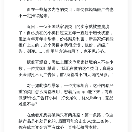
而在一些超级内卷的类目，即使你烧钱砸广告也
不一定推得起来。
近日，一位美国站家居类目的卖家就被整崩溃
了：自己所在的小类目过去五年一直处于增长状态，
但是今年开年非常惨，价格厮杀利害，新卖家鲜有能
推广上去的，这个类目令我很崩溃，低价，超级广
告，测评......，能用的方法都用了，也不见起势。
据侃哥观察，类似上面这位卖家处境的人不在少
数，一位卖家吐槽道：“我现在做的这个类目，真是3
美金都抢不到广告位，前7页都看不到大词的身影。”
对于如此惨烈景象，一位卖家坦言：这种内卷严
重的类目怎么搞都没用，想着后面cpc能下来，简直
做梦!什么广告打小词，打长尾词，优化listing，竞品
难道不会?
在他看来想要破局只有两条路：第一条路，你这
款产品是有差异化的, 后面可能会走出来;第二条路，
你在成本资金方面有优势，直接低价亏本推。