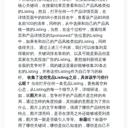
核心关键词，在搜索结果页查看和自己产品风格类似
的Listing，然后，打开任何一个产品详情页面，在
详情页面中的BSR小类目排名中，查看该产品BSR排
名前100的清单，同样的，从中选择和自己的产品风
格一致的Listing，当然，在这个过程中，搜索结果
页和产品详情页的Sponsored广告位置的Listing
中，如果有和自己的产品风格类似的Listing，同样
值得关注。 通过上述三个列表，我们可以收集到卖
得最好的、关键词排名靠前的、以及可能是新品但是
卖家在为其投放广告的Listing。要想做到获得足够
全面的竞争对手，我的建议是最好能够收集20条左
右的Listing，并将这些Listing作为自己学习的标
杆。
收集了这些竞品Listing之后，具体该学习些什
么呢？
当你打开任何一条竞品Listing，要抱着空杯
心态，从Listing的每一个细节入手，详细研读。 比
如，就
图片
来说，竞争对手的产品图片是怎样的布
局，通过怎样的角度拍摄，其拍摄的意图是为了突出
什么，图片上的文字有哪些，强调了哪些产品特性和
特点，图片漂亮吗，是否在漂亮之外还能够感受到质
感，图片第一眼是否吸引人等等。
标题
呢？标题中
用了哪些关键词，哪些是自己知道的，哪些是自己不