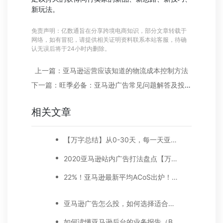
新玩法。
免责声明：亿数通旨在分享跨境电商知识，部分文章转载于
网络，如有冒犯，请提供相关证明资料联系本站客服，待确
认无误后将于24小时内删除。
上一篇：亚马逊运营应该知道的物流成本控制方法
下一篇：旺季必备：亚马逊广告常见问题解答及投放技巧
相关文章
【万字总结】从0-30天，每一天亚马逊广告打造技巧真实案例细节分享
2020亚马逊站内广告打法盘点【万字好文】
22%！亚马逊最新平均ACoS出炉！这三步做好，ACoS优化差不了！
亚马逊广告怎么投，如何选择适合你的广告模式？
如何读懂亚马逊后台的业务报告（Business report)