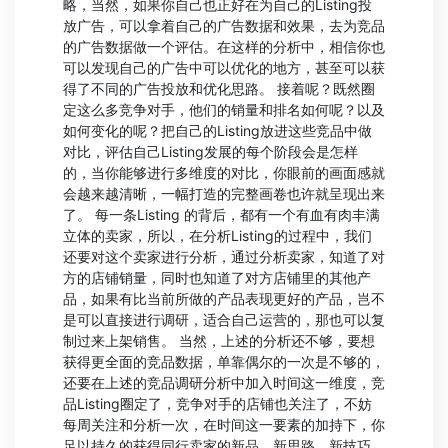
略，当然，如果你自己也正好在为自己的Listing投
放广告，可以拿着自己的广告数据和效果，去为竞品
的广告数据做一个评估。在这样的分析中，相信你也
可以发现自己的广告中可以优化的地方，甚至可以获
得了不同的广告投放和优化思路。 接着呢？既然圈
定这么多竞争对手，他们的销量和排名如何呢？以及
如何变化的呢？把自己的Listing放进这些竞品中做
对比，评估自己Listing发展的每个阶段会是怎样
的，当你能够进行多维度的对比，你眼前的画面感就
会越来越清晰，一幅打造的完整画卷也许就呈现出来
了。 每一条Listing 的背后，都有一个有血有肉丰满
立体的卖家，所以，在分析Listing的过程中，我们
还要对这个卖家进行分析，通过分析卖家，知道了对
方的店铺销量，同时也知道了对方店铺里的其他产
品，如果有比当前所做的产品表现更好的产品，岂不
是可以直接进行调研，适合自己运营的，那也可以复
制过来上架销售。 当然，上述的分析还不够，要想
获得更全面的竞品数据，单靠偶尔的一次是不够的，
还要在上述的竞品调研分析中加入时间这一维度，竞
品Listing圈定了，竞争对手的店铺也关注了，不妨
每周关注和分析一次，在时间这一要素的加持下，你
足以持久的获得同行卖家的新品、新思路、新技巧、