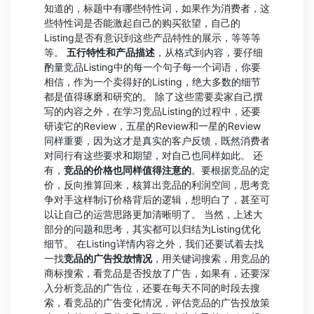
知道的，标题中有哪些特性词，如果作为消费者，这
些特性词是否能激起自己的购买欲望，自己的
Listing是否有意识到这些产品特性的展示，等等等
等。
五行特性和产品描述
，从格式到内容，要仔细
酌量竞品Listing中的每一个句子每一个词语，你要
相信，作为一个卖得好的Listing，绝大多数的细节
都是值得琢磨和研究的。 除了这些需要卖家自己撰
写的内容之外，在学习竞品Listing的过程中，还要
研读它的Review，五星的Review和一星的Review
同样重要，因为这才是真实的客户反馈，既然消费者
对同行有这些要求和期望，对自己也同样如此。 还
有，
竞品的价格也同样值得注意的
。要根据竞品的定
价，反向推算回来，核算出竞品的利润空间，思考竞
争对手这样制订价格背后的逻辑，想明白了，甚至可
以让自己的运营思路更加清晰明了。 当然，上述大
部分的问题和思考，其实都可以归结为Listing优化
细节。 在Listing详情内容之外，我们还要试着去找
一找
竞品的广告投放情况
，用关键词搜索，用竞品的
商标搜索，看竞品是否投放了广告，如果有，还要深
入分析竞品的广告位，还要在每天不同的时段去搜
索，看竞品的广告变化情况，评估竞品的广告投放策