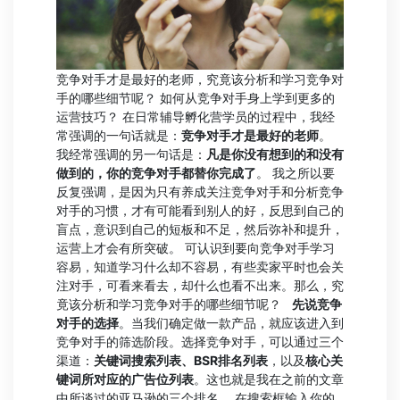
竞争对手才是最好的老师，究竟该分析和学习竞争对
手的哪些细节呢？ 如何从竞争对手身上学到更多的
运营技巧？ 在日常辅导孵化营学员的过程中，我经
常强调的一句话就是：
竞争对手才是最好的老师
。
我经常强调的另一句话是：
凡是你没有想到的和没有
做到的，你的竞争对手都替你完成了
。 我之所以要
反复强调，是因为只有养成关注竞争对手和分析竞争
对手的习惯，才有可能看到别人的好，反思到自己的
盲点，意识到自己的短板和不足，然后弥补和提升，
运营上才会有所突破。 可认识到要向竞争对手学习
容易，知道学习什么却不容易，有些卖家平时也会关
注对手，可看来看去，却什么也看不出来。那么，究
竟该分析和学习竞争对手的哪些细节呢？
先说竞争
对手的选择
。当我们确定做一款产品，就应该进入到
竞争对手的筛选阶段。选择竞争对手，可以通过三个
渠道：
关键词搜索列表、BSR排名列表
，以及
核心关
键词所对应的广告位列表
。这也就是我在之前的文章
中所谈过的亚马逊的三个排名。 在搜索框输入你的