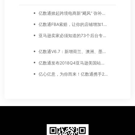
亿数通掀起跨境电商新“飓风” 弥补人才输出大缺口
亿数通FBA索赔，让你的店铺增加1%净利润，附亚马逊索赔步骤截图详解
亚马逊卖家必须知道的73个后台专业英文名词解释
亿数通V6.7：新增荷兰、澳洲、墨西哥3大站点，10余项广告功能优化...
亿数通发布2018Q4亚马逊美国站连衣裙数据报告
亿心亿意，为你而来！亿数通携手2020亚马逊全球开店线上直采大会