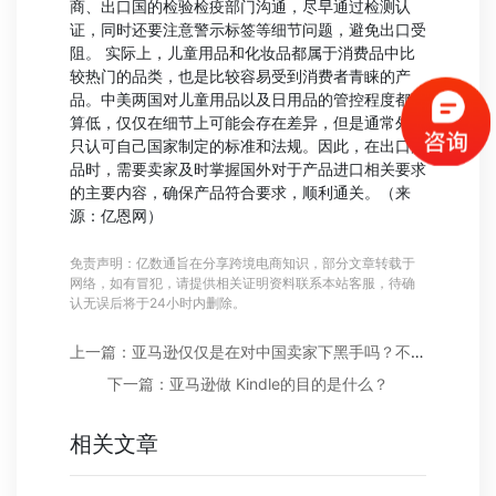
商、出口国的检验检疫部门沟通，尽早通过检测认
证，同时还要注意警示标签等细节问题，避免出口受
阻。 实际上，儿童用品和化妆品都属于消费品中比
较热门的品类，也是比较容易受到消费者青睐的产
品。中美两国对儿童用品以及日用品的管控程度都不
算低，仅仅在细节上可能会存在差异，但是通常外商
只认可自己国家制定的标准和法规。因此，在出口产
品时，需要卖家及时掌握国外对于产品进口相关要求
的主要内容，确保产品符合要求，顺利通关。（来
源：亿恩网）
免责声明：亿数通旨在分享跨境电商知识，部分文章转载于
网络，如有冒犯，请提供相关证明资料联系本站客服，待确
认无误后将于24小时内删除。
上一篇：亚马逊仅仅是在对中国卖家下黑手吗？不，它的野心远不止此
下一篇：亚马逊做 Kindle的目的是什么？
相关文章