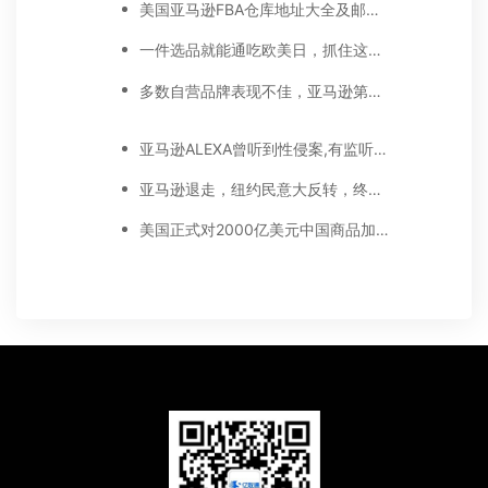
美国亚马逊FBA仓库地址大全及邮编对应一览表
一件选品就能通吃欧美日，抓住这些亚马逊户外运动细分类目，畅销全球不是梦
多数自营品牌表现不佳，亚马逊第三方卖家机会来了！
亚马逊ALEXA曾听到性侵案,有监听人员千人，家庭住址都能摸到
亚马逊退走，纽约民意大反转，终自食其果
美国正式对2000亿美元中国商品加征25%关税，卖家如何应对？