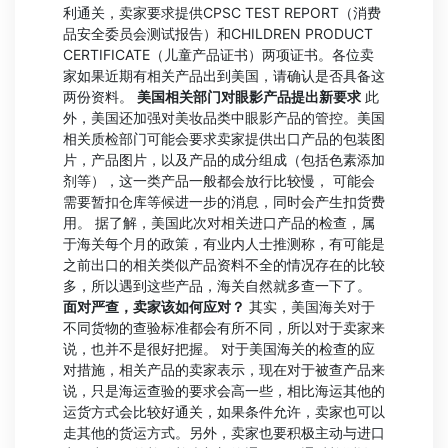
利通关，卖家要求提供CPSC TEST REPORT（消费
品安全委员会测试报告）和CHILDREN PRODUCT
CERTIFICATE（儿童产品证书）两项证书。各位卖
家如果近期有相关产品出到美国，请确认是否具备这
两份资料。
美国相关部门对眼影产品提出新要求
此
外，美国还加强对美妆品类中眼影产品的管控。美国
相关质检部门可能会要求卖家提供出口产品的包装图
片，产品图片，以及产品的成分组成（包括色素添加
剂等），这一类产品一般都会放行比较慢， 可能会
需要暂扣仓库等候进一步的消息，同时会产生扣货费
用。 据了解，美国此次对相关进口产品的检查，属
于海关每个月的政策，有业内人士推测称，有可能是
之前出口的相关类似产品资料不全的情况存在的比较
多，所以遇到这些产品，海关自然就多查一下了。
面对严查，卖家该如何应对？
其实，美国海关对于
不同货物的查验标准都会有所不同，所以对于卖家来
说，也并不是很好把握。 对于美国海关的检查的应
对措施，相关产品的卖家表示，现在对于被查产品来
说，只是海运查验的要求会高一些，相比海运其他的
运货方式会比较好通关，如果条件允许，卖家也可以
走其他的货运方式。另外，卖家也要积极主动与进口