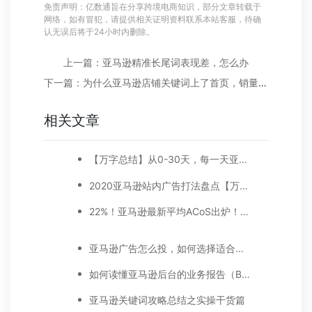
免责声明：亿数通旨在分享跨境电商知识，部分文章转载于
网络，如有冒犯，请提供相关证明资料联系本站客服，待确
认无误后将于24小时内删除。
上一篇：亚马逊精准长尾词表现差，怎么办
下一篇：为什么亚马逊店铺关键词上了首页，销量依然没起来？
相关文章
【万字总结】从0-30天，每一天亚马逊广告打造技巧真实案例细节分享
2020亚马逊站内广告打法盘点【万字好文】
22%！亚马逊最新平均ACoS出炉！这三步做好，ACoS优化差不了！
亚马逊广告怎么投，如何选择适合你的广告模式？
如何读懂亚马逊后台的业务报告（Business report)
亚马逊关键词攻略总结之实操干货篇