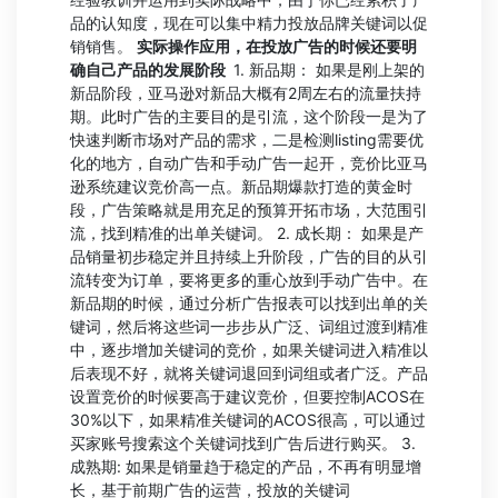
品的认知度，现在可以集中精力投放品牌关键词以促
销销售。
实际操作应用，在投放广告的时候还要明
确自己产品的发展阶段
1. 新品期： 如果是刚上架的
新品阶段，亚马逊对新品大概有2周左右的流量扶持
期。此时广告的主要目的是引流，这个阶段一是为了
快速判断市场对产品的需求，二是检测listing需要优
化的地方，自动广告和手动广告一起开，竞价比亚马
逊系统建议竞价高一点。新品期爆款打造的黄金时
段，广告策略就是用充足的预算开拓市场，大范围引
流，找到精准的出单关键词。 2. 成长期： 如果是产
品销量初步稳定并且持续上升阶段，广告的目的从引
流转变为订单，要将更多的重心放到手动广告中。在
新品期的时候，通过分析广告报表可以找到出单的关
键词，然后将这些词一步步从广泛、词组过渡到精准
中，逐步增加关键词的竞价，如果关键词进入精准以
后表现不好，就将关键词退回到词组或者广泛。产品
设置竞价的时候要高于建议竞价，但要控制ACOS在
30%以下，如果精准关键词的ACOS很高，可以通过
买家账号搜索这个关键词找到广告后进行购买。 3.
成熟期: 如果是销量趋于稳定的产品，不再有明显增
长，基于前期广告的运营，投放的关键词