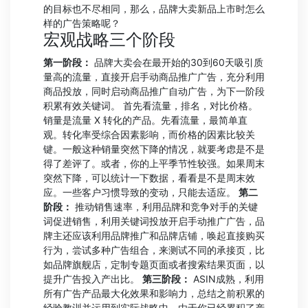
的目标也不尽相同，那么，品牌大卖新品上市时怎么
样的广告策略呢？
宏观战略三个阶段
第一阶段：
品牌大卖会在最开始的30到60天吸引质
量高的流量，直接开启手动商品推广广告，充分利用
商品投放，同时启动商品推广自动广告，为下一阶段
积累有效关键词。 首先看流量，排名，对比价格。
销量是流量 X 转化的产品。先看流量，最简单直
观。转化率受综合因素影响，而价格的因素比较关
键。一般这种销量突然下降的情况，就要考虑是不是
得了差评了。或者，你的上平季节性较强。如果周末
突然下降，可以统计一下数据，看看是不是周末效
应。一些客户习惯导致的变动，只能去适应。
第二
阶段：
推动销售速率，利用品牌和竞争对手的关键
词促进销售，利用关键词投放开启手动推广广告，品
牌主还应该利用品牌推广和品牌店铺，唤起直接购买
行为，尝试多种广告组合，来测试不同的承接页，比
如品牌旗舰店，定制专题页面或者搜索结果页面，以
提升广告投入产出比。
第三阶段：
ASIN成熟，利用
所有广告产品最大化效果和影响力，总结之前积累的
经验教训并运用到实际战略中，由于你已经累积了产