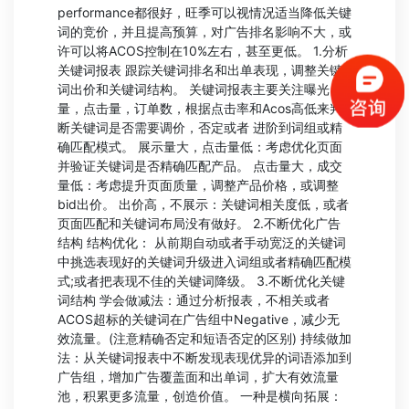
performance都很好，旺季可以视情况适当降低关键
词的竞价，并且提高预算，对广告排名影响不大，或
许可以将ACOS控制在10%左右，甚至更低。 1.分析
关键词报表 跟踪关键词排名和出单表现，调整关键
词出价和关键词结构。 关键词报表主要关注曝光
量，点击量，订单数，根据点击率和Acos高低来判
断关键词是否需要调价，否定或者 进阶到词组或精
确匹配模式。 展示量大，点击量低：考虑优化页面
并验证关键词是否精确匹配产品。 点击量大，成交
量低：考虑提升页面质量，调整产品价格，或调整
bid出价。 出价高，不展示：关键词相关度低，或者
页面匹配和关键词布局没有做好。 2.不断优化广告
结构 结构优化： 从前期自动或者手动宽泛的关键词
中挑选表现好的关键词升级进入词组或者精确匹配模
式;或者把表现不佳的关键词降级。 3.不断优化关键
词结构 学会做减法：通过分析报表，不相关或者
ACOS超标的关键词在广告组中Negative，减少无
效流量。(注意精确否定和短语否定的区别) 持续做加
法：从关键词报表中不断发现表现优异的词语添加到
广告组，增加广告覆盖面和出单词，扩大有效流量
池，积累更多流量，创造价值。 一种是横向拓展：