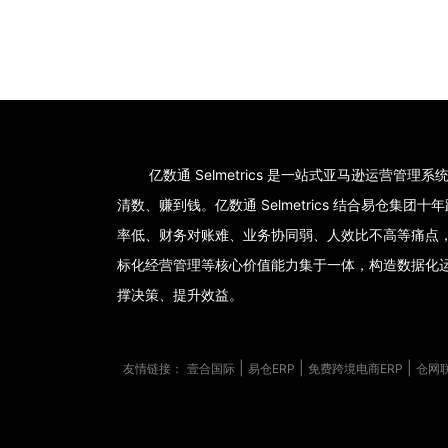
亿数通 Selmetrics 是一站式亚马逊运营管
清数、赚到钱。亿数通 Selmetrics 结合易仓
率低、财务对账难、业务协同弱、人效比不高等痛点
标化经营管理等核心价值能力集于一体，构造数据化
撑决策、提升效益。
|
|
|
友情链接：
壹合国际
易仓ERP
免费跨境电商ERP
仓网