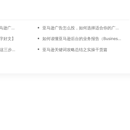
【万字总结】从0-30天，每一天亚马逊广告打造技巧真实案例细节分享
亚马逊广告怎么投，如何选择适合你的广告模式？
万字好文】
如何读懂亚马逊后台的业务报告（Business report)
22%！亚马逊最新平均ACoS出炉！这三步做好，ACoS优化差不了！
亚马逊关键词攻略总结之实操干货篇