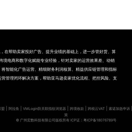
理系统，在帮助卖家投好广告、提升业绩的基础上，进一步管好货、算
集团十年跨境电商和数字化赋能专业经验，针对卖家的运营效果差、动销
，将智能化广告运营、精细财务利润核算、精益供应链管理和指标
运营管理闭环解决方案，帮助亚马逊卖家优化流程、把控风险、支
|
|
|
|
|
联盟
阿拉鱼
VMLogin防关联指纹浏览器
跨境收款
跨税云VAT
索诺加急申诉
策
© 广州宏数科技有限公司版权所有
ICP证：粤ICP备18076789号