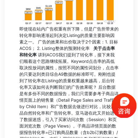
即使现在站内广告权重有所下降，但是广告所带来的
转化率影响逐渐起到决定Listing的质量主要影响因
素之一。 广告的效果和出价取决于2个因素：1. 目标
ACOS； 2. Listing整体的预测转化率
关于点击率
和转化率
讲到ACOS我们提到了转化率，接下来我
们顺着这个思路继续拓展。Keyword点击率的高低
取决投放词的属性，按照不同的属性词划分，点击率
的只要达到类目综合A9数据的标准即可。刚刚也提
到了转化率在Listing的质量权重越来越高，后台转
化率又该如何去判断我们的广告效果呢？ 后台数据
是有多份不同的数据报告，我们只需要参考子商品详
情页面上的销售量（Detail Page Sales and Traffic
by Child Item）和广告数据去做进行对比，比较产
品自然转化率和广告转化率。亚马逊在此又开始进行
了数据迷惑，引入了买家访问次数（Session）和页
面浏览次数（Page Views）。子商品详情页面的数
据报告转化率=已订购商品数量（含b2b订购数量）/