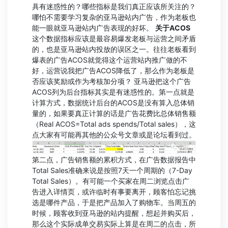
具有迷惑性的？哪些指标是我们真正应该所关注的？
哪怕不需要学习复杂的亚马逊站内广告，作为老板也
能一眼就亚马逊站内广告表现的好坏。
关于ACOS
这个数据指标应该是最容易爆发老板与运营之间矛盾
的，也是亚马逊站内投放的误区之一。往往老板看到
爆表的广告ACOS就觉得这个运营站内推广做的不
好，运营说我把广告ACOS降低了，那么作为老板是
否应该奖励或作为考核加分项？ 亚马逊把这个广告
ACOS列为后台指标其实是有迷惑性的。第一点就是
计算方式，数据统计后台的ACOS是没有算入总体销
量的，如果要真正计算的话是广告花费比总体销售额
（Real ACOS=Total ads spends/Total sales），这
点大家有可能再其他的公众号文章或是论坛看到过。
第二点，广告销售额的累积方式，在广告数据报告中
Total Sales准确来说是按照7天一个周期的（7-Day
Total Sales）。有可能一个买家在周二浏览点击广
告进入详情页，或许临时有事要离开，顾客怕忘记挑
选是哪件产品，于是把产品加入了购物车。当周五的
时候，顾客收到亚马逊的站内提醒，想起并购买后，
那么这个实际成单交易实际上算是在周二的点击，所