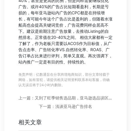
40%，甚至是更高的比例，但是同样需要继续优化
广告。或许40%的广告占比短期看盈利，长期是亏
损的，每年亚马逊站内广告的CPC都是在持续增
长，有可能今年这个广告占比是盈利的，但随着水涨
船高也会提高关键词竞价，广告花费同样会居高不
下。建议是前期注意广告放量，去推动Listing的自
然排名。正常值在20-40%之间。 相信大家都有一定
了解了，作为老板只需要以ACOS作为目标值，从广
告点击率、广告转化率VS.自然转化率、ROAS、广
告订单占比来进行评判，简单又直观。再次强调下，
站内推广一定是有目的性、持续性的。
免责声明：亿数通旨在分享跨境电商知识，部分文章转载于
网络，如有冒犯，请提供相关证明资料联系本站客服，待确
认无误后将于24小时内删除。
上一篇：又到了旺季销售选品期，亚马逊选品误区如何规避？
下一篇：浅谈亚马逊广告排名
相关文章