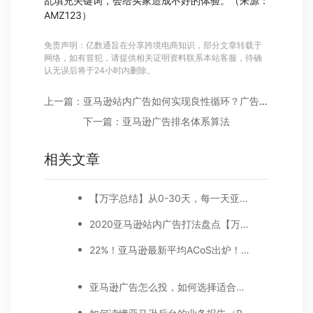
乱填充关键词，会给买家造成不好的体验。（来源：
AMZ123）
免责声明：亿数通旨在分享跨境电商知识，部分文章转载于
网络，如有冒犯，请提供相关证明资料联系本站客服，待确
认无误后将于24小时内删除。
上一篇：亚马逊站内广告如何实现良性循环？广告、销量、排名相辅相成
下一篇：亚马逊广告排名体系算法
相关文章
【万字总结】从0-30天，每一天亚马逊广告打造技巧真实案例细节分享
2020亚马逊站内广告打法盘点【万字好文】
22%！亚马逊最新平均ACoS出炉！这三步做好，ACoS优化差不了！
亚马逊广告怎么投，如何选择适合你的广告模式？