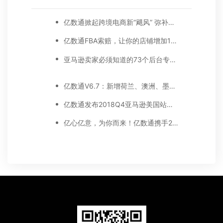
亿数通掀起跨境电商新“飓风” 弥补人才输出大缺口
亿数通FBA索赔，让你的店铺增加1%净利润，附亚马逊索赔步骤截图详解
亚马逊卖家必须知道的73个后台专业英文名词解释
亿数通V6.7：新增荷兰、澳洲、墨西哥3大站点，10余项广告功能优化...
亿数通发布2018Q4亚马逊美国站连衣裙数据报告
亿心亿意，为你而来！亿数通携手2020亚马逊全球开店线上直采大会