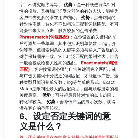
字、不讲究顺序等等。
优势：
是一种既进行高针对
性的投放、又接触广泛受众群体的有效方法，能够为
客户带去更多的潜在用户访问。
劣势：
点击访问的
针对性不足，转化率不如精准匹配和词组匹配。有可
能会带来大量点击，触发较多的点击消费。
Phrase match(
词组匹配
)
：
在你设置的关键词的前
后可添加一些单词，其中包括识别单复数，ing，介
词等等。但搜索词条的关键字必须与输入广告组的关
键字保持顺序一致。它比广泛匹配的限制性大，广告
一般会投放给相关性高的匹配。
Exact match(
精准
匹配
)
：
客户搜索词必须与广告关键词完全匹配，或
与广告关键词十分接近的词匹配，才能显示广告。这
种类型只能识别单复数，ing等简单的形式。Exact
Match是限制性最大的匹配类型，但与顾客搜索的相
关度最高。
优势：
可获得最具针对怕的点击访问，
转化率较高。
劣势：
会降低产品的展示次数，获得
潜在客户的范围较窄。
6
、设定否定关键词的意
义是什么？
答：否定关键词存在的意义就是当你关键词的匹配范