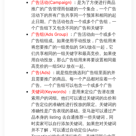
广告活动(Campaign)
：
是为了方便进行商品
推广的广告管理而创建的一个集合，一个广告
活动下的所有广告共享同一个预算和相同的起
止日期。广告活动包含一个或多个广告组，一
个广告组下又包含不同的广告和关键字
广告组(Ads Group)
：
广告活动由一个或多个
广告组组成。如果使用手动投放，广告组用来
将您要推广的一组类似的 SKU放在一起，它
们共享相同的一组关键字和最高竞价。如果使
用自动投放，那么广告组用来将要设置相同最
高竞价的一组SKU 放在一起。
广告(Ads)
：
就是指您挑选到广告组里面的并
且需要推广的商品。每一个产品都对应着一个
广告。一个广告组可以包含一个或多个广告
关键词(Keywords)
：
是用来定位广告潜在搜
索用户的词组。他们可以通过关键词的出价和
广告定位的准确性进行投放的限定。关键词的
准确性是广告表现的基础。亚马逊可以通过产
品本身的 listing 去自通推荐一些关键词，同
时卖家可以自行添加关键词。如果您对关键词
并不了解，可以通过自动定位(Auto-