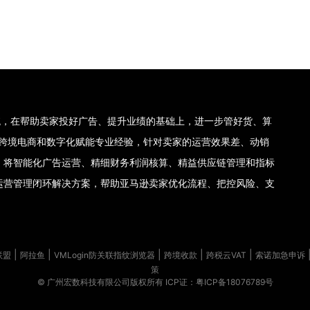
理系统，在帮助卖家投好广告、提升业绩的基础上，进一步管好货、算
集团十年跨境电商和数字化赋能专业经验，针对卖家的运营效果差、动销
，将智能化广告运营、精细财务利润核算、精益供应链管理和指标
运营管理闭环解决方案，帮助亚马逊卖家优化流程、把控风险、支
|
|
|
|
|
联盟
阿拉鱼
VMLogin防关联指纹浏览器
跨境收款
跨税云VAT
索诺加急申诉
策
© 广州宏数科技有限公司版权所有
ICP证：粤ICP备18076789号