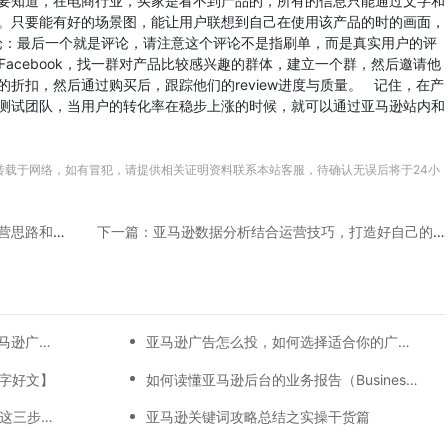
要知道，在电商行业，买家是看不到产品的，所有的信息只能通过文字和
。只要能有好的场景图，能让用户联想到自己在使用该产品的时的画面，
论：最后一个就是评论，请注意这个评论不是指刷单，而是真实用户的评
过Facebook，找一群对产品比较感兴趣的群体，建立一个群，然后邀请他
折扣，然后通过购买后，跟踪他们的review进度与质量。 记住，在产
测试团队，当用户的转化率在稳步上涨的时候，就可以通过亚马逊站内和
转载于网络，如有冒犯，请提供相关证明资料联系本站客服，待确认无误后将于24小
上一篇：转行亚马逊：亚马逊关键词选取、运营思路和政策这些你要知道
下一篇：亚马逊数据分析结合运营技巧，打造好自己的品牌
【万字总结】从0-30天，每一天亚马逊广告打造技巧真实案例细节分享
亚马逊广告怎么投，如何选择适合你的广告模式？
万字好文】
如何读懂亚马逊后台的业务报告（Business report)
22%！亚马逊最新平均ACoS出炉！这三步做好，ACoS优化差不了！
亚马逊关键词攻略总结之实操干货篇