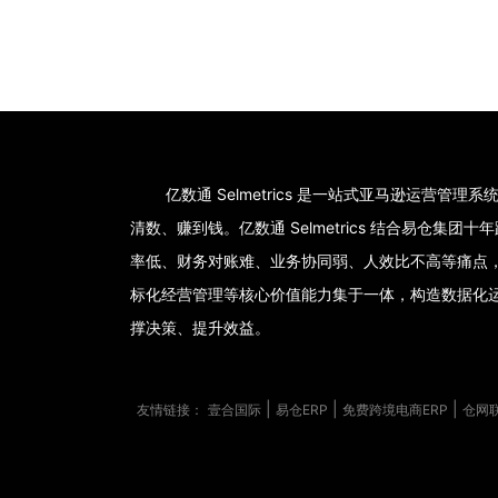
亿数通 Selmetrics 是一站式亚马逊运营管
清数、赚到钱。亿数通 Selmetrics 结合易仓
率低、财务对账难、业务协同弱、人效比不高等痛点
标化经营管理等核心价值能力集于一体，构造数据化
撑决策、提升效益。
|
|
|
友情链接：
壹合国际
易仓ERP
免费跨境电商ERP
仓网