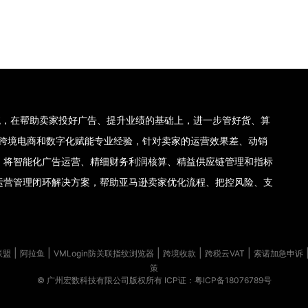
理系统，在帮助卖家投好广告、提升业绩的基础上，进一步管好货、算
集团十年跨境电商和数字化赋能专业经验，针对卖家的运营效果差、动销
，将智能化广告运营、精细财务利润核算、精益供应链管理和指标
运营管理闭环解决方案，帮助亚马逊卖家优化流程、把控风险、支
|
|
|
|
|
联盟
阿拉鱼
VMLogin防关联指纹浏览器
跨境收款
跨税云VAT
索诺加急申诉
策
© 广州宏数科技有限公司版权所有
ICP证：粤ICP备18076789号