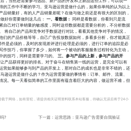
最后，当然还需要参与选品、新产品的开发和上新品这些工作，可以说一
蹄的工作中不断的学习。亚马逊运营是做什么的，如果你单纯的认为以上
产品销量好，有的人产品销量差呢？在做与做之前还是有很大的区别的，
想做好你需要做到这几点：
一、看数据：
同样是看数据，你看到只是流
累自己对订单销量的敏感度，同时这些数据都是需要分析的，不分析数据
。 将自己的产品和竞争对手数据进行对比，看看其他竞争对手的情况，
他们的产品价格等等，自己广告投放数据如何，多看多分析，你才能真正
邮件是必须的，及时的发现差评进行处理是必须的，进行订单的追踪是必
写作技巧，你掌握了多少，如何将一个被动的客服服务过程转化为主动，
中的技巧，同样是需要学习的。
三、参与产品的上新，参与产品的开
让产品获得更好的排名。对于奋斗在销售第一线的运营，是完全可以有
运营如果能够参与到产品的开发上，那对自己的成长也是非常不错的，还
亚马逊运营是做什么的？作为运营需要做的事情有：订单、邮件、流量、
情况。每一天看似简单的工作里面有蕴含着巨大的内容，做运营不难，但
转载于网络，如有冒犯，请提供相关证明资料联系本站客服，待确认无误后将于24小
吗?
下一篇：运营思路：亚马逊广告需要自我验证