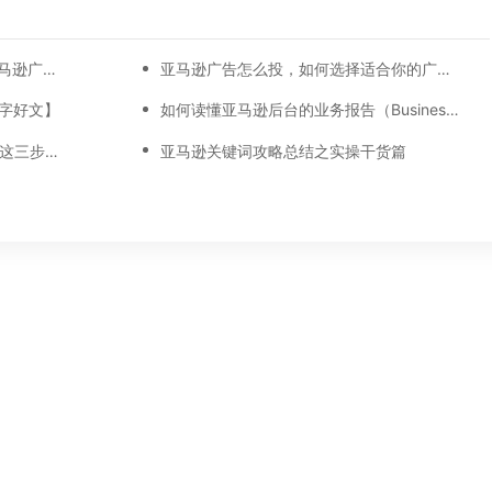
【万字总结】从0-30天，每一天亚马逊广告打造技巧真实案例细节分享
亚马逊广告怎么投，如何选择适合你的广告模式？
万字好文】
如何读懂亚马逊后台的业务报告（Business report)
22%！亚马逊最新平均ACoS出炉！这三步做好，ACoS优化差不了！
亚马逊关键词攻略总结之实操干货篇