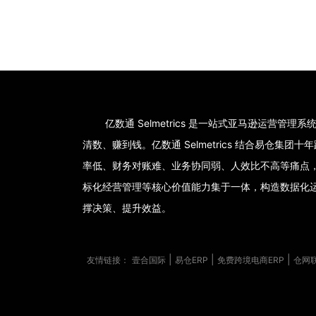
亿数通 Selmetrics 是一站式亚马逊运营管
清数、赚到钱。亿数通 Selmetrics 结合易仓
率低、财务对账难、业务协同弱、人效比不高等痛点
标化经营管理等核心价值能力集于一体，构造数据化
撑决策、提升效益。
|
|
|
友情链接：
壹合国际
易仓ERP
免费跨境电商ERP
仓网