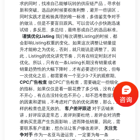
求的同时，找准自己能够玩转的供应链产品，寻求创
新和突破。选品的时候要权衡利弊，避开一些误区，
同时实践才是检验真理的唯一标准，多借鉴竞争对手
的做法，但是不要盲目跟风。可以尝试小步快跑迅速
试错，多反思、多总结，最终形成自己的选品标准。
谨慎优化Listing
我们每次调整Listing的时候，都
会影响Listing权重的变化。如果这次调整让销量提
升才能称之为优化，否则，就只能说是调整了。因
此，Listing的优化讲究节奏，只有在特定时刻才叫
优化。所以，只有在一条Listing长期没有销量或者
销量趋势性的大幅下降时，才有必要进行优化，但每
一次优化之后，都需要有一个至少3-7天的观察期。
CPC
广告检查
做CPC广告检查，需要确定一些细化
的指标。如果仅仅是看一眼花费了多少钱，没有点击
不开心，有点击没转化也不开心，却不思考数据背后
的因素和逻辑，不考虑对广告的优化调整，那么，这
样的检查也是无效的。
客户差评跟进
对于店铺来
讲，好评应该是常态，差评则要杜绝，差评会对消费
者购买意愿产生负面影响，进而降低销量。因此，需
要联系客户道歉，想办法让客户修改差评。
关注竞
争对手
作为一名亚马逊运营，一定要为每一条