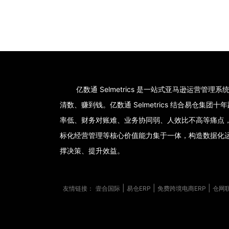
亿数通 Selmetrics 是一站式亚马逊运营管
清数、赚到钱。亿数通 Selmetrics 结合易仓
率低、财务对账难、业务协同弱、人效比不高等痛点
标化经营管理等核心价值能力集于一体，构造数据化
撑决策、提升效益。
|
|
|
友情链接：
壹合国际
易仓ERP
免费跨境电商ERP
仓网