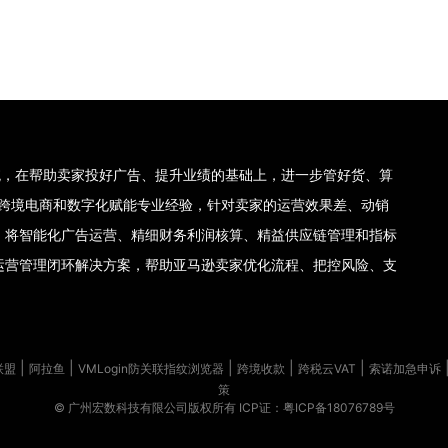
理系统，在帮助卖家投好广告、提升业绩的基础上，进一步管好货、算
集团十年跨境电商和数字化赋能专业经验，针对卖家的运营效果差、动销
，将智能化广告运营、精细财务利润核算、精益供应链管理和指标
运营管理闭环解决方案，帮助亚马逊卖家优化流程、把控风险、支
|
|
|
|
|
联盟
阿拉鱼
VMLogin防关联指纹浏览器
跨境收款
跨税云VAT
索诺加急申诉
策
© 广州宏数科技有限公司版权所有
ICP证：粤ICP备18076789号