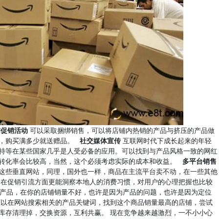
铺促销活动
可以采取捆绑销售，可以将店铺内热销的产品与挤压的产品做
品，购买满多少就送赠品。
社交媒体宣传
互联网时代下成长起来的年轻
特等在某些国家几乎是人受必备的应用。可以找到与产品风格一致的网红
样转化率会比较高，当然，这个必须考虑实际的成本和收益。
多平台销售
这些垂直网站，同理，国外也一样，商品在主流平台卖不动，在一些其他
，在促销引流方面更能洞察本地人的消费习惯，对用户的心理把握也比较
产品，在你的店铺销量不好，也许是因为产品的问题，也许是因为定位
可以在网站搜索相关的产品关键词，找到这个商品销量最高的店铺，尝试
库存清理掉，交换资源，互利共赢。 现在竞争越来越激烈，一不小小心