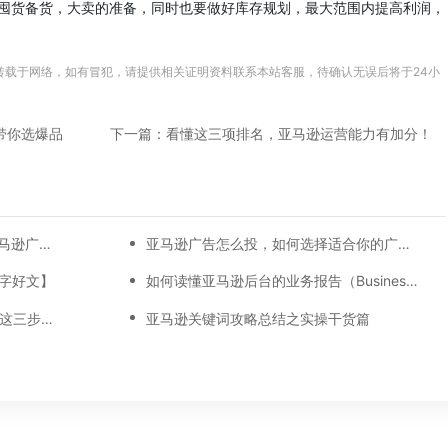
囤货备货，大卖的准备，同时也要做好库存规划，最大范围内提高利润，
转载于网络，如有冒犯，请提供相关证明资料联系本站客服，待确认无误后将于24小
带你选爆品
下一篇：看懂这三项排名，亚马逊运营能力有加分！
【万字总结】从0-30天，每一天亚马逊广告打造技巧真实案例细节分享
亚马逊广告怎么投，如何选择适合你的广告模式？
万字好文】
如何读懂亚马逊后台的业务报告（Business report)
22%！亚马逊最新平均ACoS出炉！这三步做好，ACoS优化差不了！
亚马逊关键词攻略总结之实操干货篇