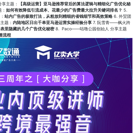
 分享主题：
【高级运营】亚马逊推荐背后的算法逻辑与精细化广告优化秘
题：
如何有效降低引流成本、花最少的广告费最大拉升关键词排名？
5.
题：
站内广告的极致打法，从粗放到精细的省钱细节和高效策略
6. 外贸团
享主题：
内陆地区日出千单亚马逊运营实操经验分享
7. 阮雪青——枫火跨
报表里隐藏的几个广告优化秘密
8. Paco——咕噜公园创始人 分享主题
整流程