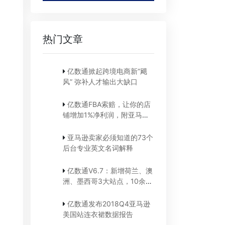
热门文章
亿数通掀起跨境电商新“飓
风” 弥补人才输出大缺口
亿数通FBA索赔，让你的店
铺增加1%净利润，附亚马逊
索赔步骤截图详解
亚马逊卖家必须知道的73个
后台专业英文名词解释
亿数通V6.7：新增荷兰、澳
洲、墨西哥3大站点，10余项
广告功能优化...
亿数通发布2018Q4亚马逊
美国站连衣裙数据报告