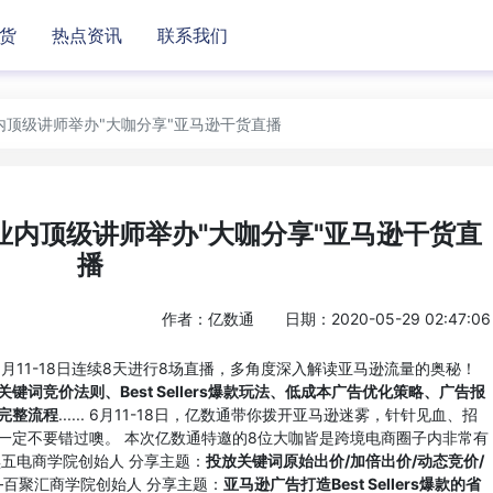
货
热点资讯
联系我们
内顶级讲师举办"大咖分享"亚马逊干货直播
业内顶级讲师举办"大咖分享"亚马逊干货直
播
作者：亿数通
日期：2020-05-29 02:47:06
月11-18日连续8天进行8场直播，多角度深入解读亚马逊流量的奥秘！
键词竞价法则、Best Sellers爆款玩法、低成本广告优化策略、广告报
完整流程
...... 6月11-18日，亿数通带你拨开亚马逊迷雾，针针见血、招
一定不要错过噢。 本次亿数通特邀的8位大咖皆是跨境电商圈子内非常有
黑五电商学院创始人 分享主题：
投放关键词原始出价/加倍出价/动态竞价/
——百聚汇商学院创始人 分享主题：
亚马逊广告打造Best Sellers爆款的省