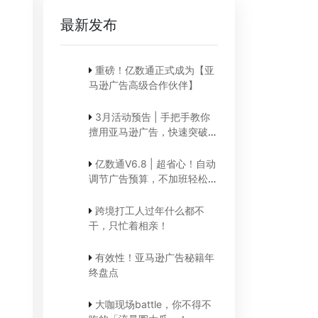
最新发布
重磅！亿数通正式成为【亚
马逊广告高级合作伙伴】
3月活动预告 | 手把手教你
擅用亚马逊广告，快速突破销
售瓶颈
亿数通V6.8 | 超省心！自动
调节广告预算，不加班轻松提
升店铺销量！
跨境打工人过年什么都不
干，只忙着相亲！
有效性！亚马逊广告秘籍年
终盘点
大咖现场battle，你不得不