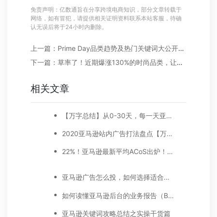
免责声明：亿数通旨在分享跨境电商知识，部分文章转载于
网络，如有冒犯，请提供相关证明资料联系本站客服，待确
认无误后将于24小时内删除。
上一篇：Prime Day品类趋势及热门关键词大公开，这份参考答案请拿好！
下一篇：草率了！近期爆涨130%的时尚品类，让亚马逊爆单来的太突然！
相关文章
【万字总结】从0-30天，每一天亚马逊广告打造技巧真实案例细节分享
2020亚马逊站内广告打法盘点【万字好文】
22%！亚马逊最新平均ACoS出炉！这三步做好，ACoS优化差不了！
亚马逊广告怎么投，如何选择适合你的广告模式？
如何读懂亚马逊后台的业务报告（Business report)
亚马逊关键词攻略总结之实操干货篇