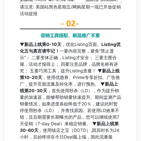
请注意: 美国站黑色星期五/网购星期一现已开放促销
活动提报
▼
新品上线第0-10天
，优化Listing页面。
Listing优
化五句真言请牢记！
一要内容完整，避免“禁止显
示”； 二要变体正确，Listing才安全； 三要主图合
规，活动才报得上； 四要注意品牌，品牌名称有讲
究； 五要巧用工具，提升Listing质量！ ▼
新品上线
第10-20天
，使用优惠券、Prime专享折扣、广告推
广，提升页面流量及转化率，进行预热。 ▼
新品上
线第20-30天
，首先使用秒杀（LD），作为提升销
量的加速器，能够帮助销量快速提升。期间监测产品
销量情况，如果进度条始终低于20％，建议此时暂
停使用秒杀（LD），并查找原因。若使用LD效果不
错，且后期需要长期曝光的产品，您可以继续使用7
天促销（7-day Deal）来稳定销量。 ▼
新品上线第
30-60天
，使用镇店之宝（DOTD）,因其时长为24
小时，且始终排在今日Deal最上端，因此流量最