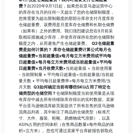
费？
自2020年9月1日起，如果您在亚马逊运营中心
的库存在当月的任何一天超出了您的仓储限制额度，
您将需要为超出限制额度的那部分库存支付月度库存
仓储超量费。该费用是月度库存仓储费和长期仓储费
（如果有）之外的费用。我们强烈建议您在9月前采
取相应措施减少库存，并使库存保持在您的仓储限制
额度之内，从而避免产生仓储超量费。
Q2
仓储超量
费是如何计算的？
库存仓储超量费计算公式
每月仓
储超量费=当前超量值x每月每立方米费用
或平均每
日超量值×每月每立方米费用
或当前超量值×平均每
日超量费×当月收费天数
•当前超量值 = 当前使用量
- 当前限制量 • 平均每日超量值=当前超量值/当前超
量天数 • 平均每日超量费率=每月每立方米费用/当
月天数
Q3
如何确定当前有哪些SKU占用了特定仓
储类型的仓储空间？
仓储限制额度当前使用量是从现
有库存中减去所有待移除库存得出的实时数据。卖家
平台亚马逊物流库龄页面提供了所有在售的亚马逊物
流商品列表，其中标注了商品的仓储类型（标准尺
寸、大件、服装、鞋靴、易燃物或气溶胶），以及
ASIN占用的空间体积（在售商品数量x每件商品的体
积=立方米）。您也可通过卖家平台库龄报告获取此