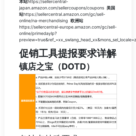
本站
https://sellercentral-
japan.amazon.com/sellercoupons/coupons
美国
站
https://sellercentral.amazon.com/gc/sell-
online/na-merchandising
欧洲站
https://sellercentral-europe.amazon.com/gc/sell-
online/primedaylp?
preview=true&ref_=xx_swlang_head_xx&mons_sel_locale
促销工具提报要求详解
镇店之宝（DOTD）