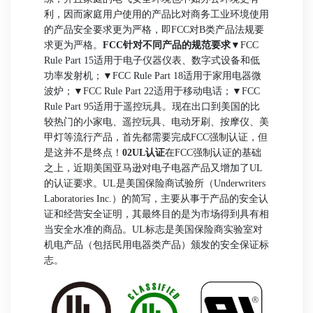
利，因而家庭用户使用的产品比对商务工业环境使用
的产品安全要求更为严格，即FCC对B类产品法规要
求更为严格。
FCC针对不同产品的规范要求
▼FCC
Rule Part 15适用于电子仪器仪表、数字式设备和低
功率发射机；
▼FCC Rule Part 18适用于家用电器微
波炉；
▼FCC Rule Part 22适用于移动电话；
▼FCC
Rule Part 95适用于遥控玩具。
现在出口到美国的比
较热门的小家电、遥控玩具、电动牙刷、按摩仪、美
甲灯等流行产品，首先都需要完成FCC强制认证，但
是这并不是终点！
02UL认证
在FCC强制认证的基础
之上，近期美国亚马逊对电子电器产品又增加了UL
的认证要求。UL是美国保险商试验所（Underwriters
Laboratories Inc.）的简写，主要从事于产品的安全认
证和经营安全证明，其最终目的是为市场得到具有相
当安全水准的商品。UL标志是美国保险商实验室对
机电产品（包括民用电器类产品）颁发的安全保证标
志。