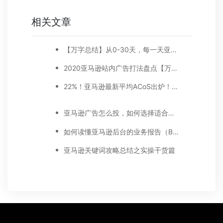
相关文章
【万字总结】从0-30天，每一天亚马逊广告打造技巧真实案例细节分享
2020亚马逊站内广告打法盘点【万字好文】
22%！亚马逊最新平均ACoS出炉！这三步做好，ACoS优化差不了！
亚马逊广告怎么投，如何选择适合你的广告模式？
如何读懂亚马逊后台的业务报告（Business report)
亚马逊关键词攻略总结之实操干货篇