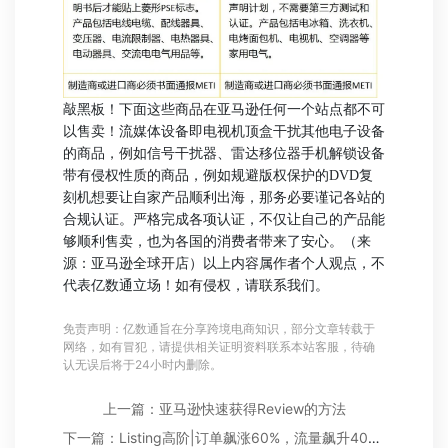
敲黑板！下面这些商品在亚马逊任何一个站点都不可
以售卖！
流媒体设备即电视机顶盒
干扰其他电子设备
的商品，例如信号干扰器、雷达移位器
手机解锁设备
带有侵权性质的商品，例如规避版权保护的DVD复
刻机
想要让自家产品顺利出海，那务必要谨记各站的
合规认证。严格完成各项认证，不仅让自己的产品能
够顺利售卖，也为各国的消费者带来了安心。
（来
源：亚马逊全球开店）
以上内容属作者个人观点，不
代表亿数通立场！如有侵权，请联系我们。
免责声明：亿数通旨在分享跨境电商知识，部分文章转载于
网络，如有冒犯，请提供相关证明资料联系本站客服，待确
认无误后将于24小时内删除。
上一篇：亚马逊快速获得Review的方法
下一篇：Listing高阶|订单飙涨60%，流量飙升40%！找准亚马逊旺季热词，分分钟爆单！