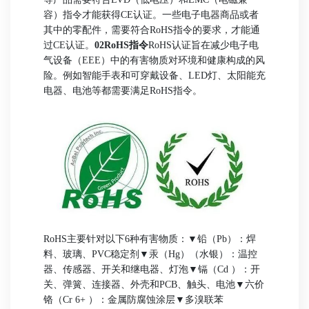
容）指令才能获得CE认证。一些电子电器商品或者
其中的零配件，需要符合RoHS指令的要求，才能通
过CE认证。
02RoHS指令
RoHS认证旨在减少电子电
气设备（EEE）中的有害物质对环境和健康构成的风
险。例如智能手表和可穿戴设备、LED灯、太阳能充
电器、电池等都需要满足RoHS指令。
RoHS主要针对以下6种有害物质：
▼铅（Pb）：焊
料、玻璃、PVC稳定剂
▼汞（Hg）（水银）：温控
器、传感器、开关和继电器、灯泡
▼镉（Cd
）：开
关、弹簧、连接器、外壳和PCB、触头、电池
▼六价
铬（Cr 6+
）：金属防腐蚀涂层
▼多溴联苯