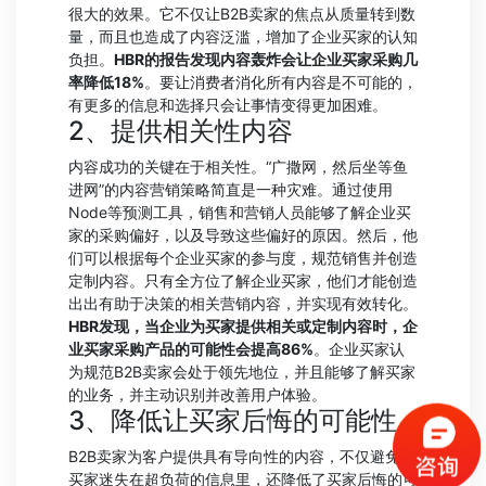
很大的效果。它不仅让B2B卖家的焦点从质量转到数
量，而且也造成了内容泛滥，增加了企业买家的认知
负担。
HBR的报告发现内容轰炸会让企业买家采购几
率降低18%
。要让消费者消化所有内容是不可能的，
有更多的信息和选择只会让事情变得更加困难。
2、提供相关性内容
内容成功的关键在于相关性。“广撒网，然后坐等鱼
进网”的内容营销策略简直是一种灾难。通过使用
Node等预测工具，销售和营销人员能够了解企业买
家的采购偏好，以及导致这些偏好的原因。然后，他
们可以根据每个企业买家的参与度，规范销售并创造
定制内容。只有全方位了解企业买家，他们才能创造
出出有助于决策的相关营销内容，并实现有效转化。
HBR发现，当企业为买家提供相关或定制内容时，企
业买家采购产品的可能性会提高86%
。企业买家认
为规范B2B卖家会处于领先地位，并且能够了解买家
的业务，并主动识别并改善用户体验。
3、降低让买家后悔的可能性
B2B卖家为客户提供具有导向性的内容，不仅避免了
买家迷失在超负荷的信息里，还降低了买家后悔的可