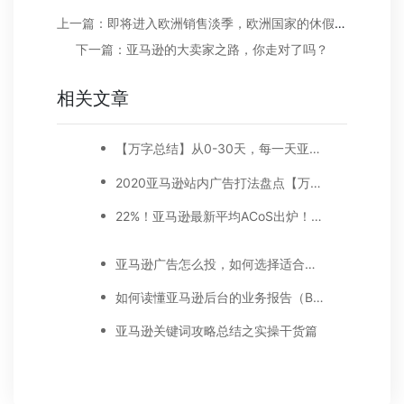
上一篇：即将进入欧洲销售淡季，欧洲国家的休假习惯你必须了解
下一篇：亚马逊的大卖家之路，你走对了吗？
相关文章
【万字总结】从0-30天，每一天亚马逊广告打造技巧真实案例细节分享
2020亚马逊站内广告打法盘点【万字好文】
22%！亚马逊最新平均ACoS出炉！这三步做好，ACoS优化差不了！
亚马逊广告怎么投，如何选择适合你的广告模式？
如何读懂亚马逊后台的业务报告（Business report)
亚马逊关键词攻略总结之实操干货篇