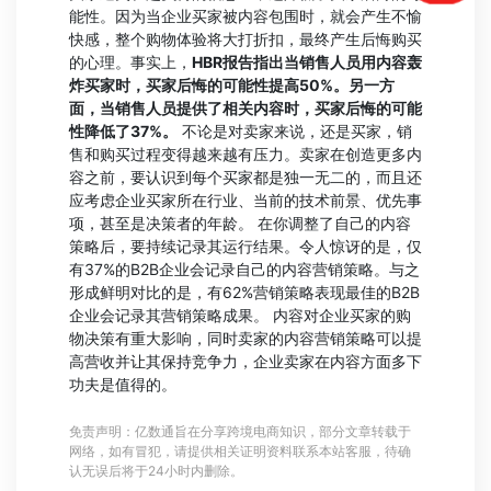
能性。因为当企业买家被内容包围时，就会产生不愉
快感，整个购物体验将大打折扣，最终产生后悔购买
的心理。事实上，
HBR报告指出当销售人员用内容轰
炸买家时，买家后悔的可能性提高50%
。另一方
面，当销售人员提供了相关内容时，买家后悔的可能
性降低了37%。
不论是对卖家来说，还是买家，销
售和购买过程变得越来越有压力。卖家在创造更多内
容之前，要认识到每个买家都是独一无二的，而且还
应考虑企业买家所在行业、当前的技术前景、优先事
项，甚至是决策者的年龄。 在你调整了自己的内容
策略后，要持续记录其运行结果。令人惊讶的是，仅
有37%的B2B企业会记录自己的内容营销策略。与之
形成鲜明对比的是，有62%营销策略表现最佳的B2B
企业会记录其营销策略成果。 内容对企业买家的购
物决策有重大影响，同时卖家的内容营销策略可以提
高营收并让其保持竞争力，企业卖家在内容方面多下
功夫是值得的。
免责声明：亿数通旨在分享跨境电商知识，部分文章转载于
网络，如有冒犯，请提供相关证明资料联系本站客服，待确
认无误后将于24小时内删除。