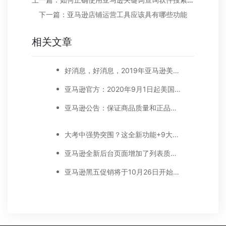
下一篇：亚马逊店铺运营工具应该具有哪些功能
相关文章
好消息，好消息，2019年亚马逊美国站减免长期仓储费。下调销售佣金！
亚马逊官方：2020年9月1日起美国站卖家的公司名称和地址要显示在卖家资料页面
亚马逊公告：保证商品质量和正品的实践指南
大考中强势突围？这全新功能+9大重点让你出奇制胜
亚马逊全新后台页面增加了列表质量面板
亚马逊黑五促销将于10月26日开始预热，附上促销提交​截止时间表！