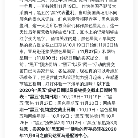
一个月
，一直持续到11月19日。 作为美国圣诞节大
采购日，黑五的“黑”代表
盈利
。当时美国商场用不同
颜色的墨水来记账，红色表示亏损即赤字，黑色表示
盈利。这一天之所以被商家们称作黑色星期五，这一
天过后年度营收能够由负转正，账本上的记录能够由
红字变为黑字。 值得关注的是，黑色星期五早期交
易的卖方提交截止日期从10月19日开始到11月2日结
束。亚马逊还接受黑色星期五（
11月27日
）和网络
星期一（
11月30日
）传统日期的卖家提交。 目
前，“黑五”预热促销，“黑五”以及“网一”活动的提交
窗口已向卖家开放，各位卖家，现在真的可以考虑加
码准备了，把运营能力和管理能力提升起来，在感恩
节黑五档期，好好体验一下爆单的滋味！
以下是
2020年“黑五”促销日期以及促销提交截止日期时间
表：
“黑五”促销日期：
10月26日– 11月19日：“黑
五”预热 11月27日：黑色星期五 11月30日：网络星
期一
“黑五”促销提交截止日期：
10月9日：黑色星期
五和网络星期一 10月19日：“黑五”预热第1周 10月
26日：“黑五”预热第2周 11月2日：“黑五”预热第3周
注意，卖家参加“黑五网一”活动的库存必须在2020
年11月6日之前到达亚马逊配送中心。