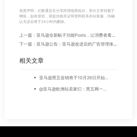
免责声明：亿数通旨在分享跨境电商知识，部分文章转载于
网络，如有冒犯，请提供相关证明资料联系本站客服，待确
认无误后将于24小时内删除。
上一篇：亚马逊全新帖子功能Posts，让消费者看帖不忘留关注！
下一篇：亚马逊公告：亚马逊改进后的广告管理体验上线
相关文章
亚马逊黑五促销将于10月26日开始预热，附上促销提交​截止时间表！
@亚马逊欧洲站卖家们：黑五网一促销提报要求详解来啦！