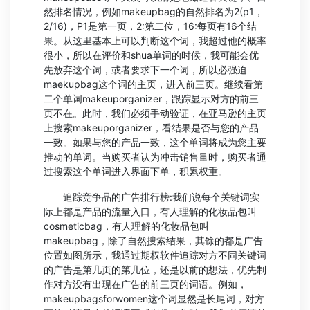
然排名情况，例如makeupbag的自然排名为2(p1，
2/16)，P1是第一页，2:第二位，16:每页有16个结
果。从这里基本上可以判断这个词，我超过他的概率
很小，所以在评价和shua单词的时候，我可能会优
先放弃这个词，或者要求下一个词，所以必强迫
maekupbag这个词的主页，进入前三页。继续看第
二个单词makeuporganizer，跟踪显示对方的前三
页不在。此时，我们必须手动验证，在亚马逊的主页
上搜索makeuporganizer，看结果是否与您的产品
一致。如果与您的产品一致，这个单词将成为您主要
推动的单词。当购买者认为冲击销售量时，购买者通
过搜索这个单词进入界面下单，积累权重。
追踪竞争品的广告排行榜:我们说每个关键词实
际上都是产品的流量入口，有人理解的化妆品包叫
cosmeticbag，有人理解的化妆品包叫
makeupbag，除了自然搜索结果，其馀的都是广告
位置如图所示，我通过期权软件追踪对方不同关键词
的广告是第几页的第几位，还是以前的想法，优先制
作对方没有出现在广告的前三页的词语。例如，
makeupbagsforwomen这个词显然是长尾词，对方