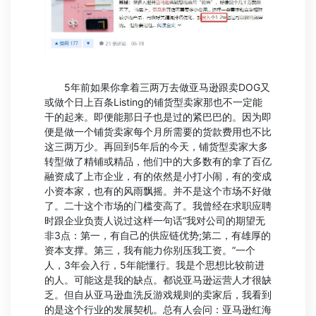
5年前如果你拿着三两万去做亚马逊跟卖DOG又
或做个日上百条Listing的铺货型卖家那也不一定能
干的起来。即便能那日子也是过的紧巴巴的。因为即
便是做一个铺货卖家每个月所需要的货款费用也不比
这三两万少。再回到5年后的今天，铺货型卖家大多
转型做了精铺或精品，他们中的大多数有的拿了百亿
融资成了上市企业，有的依然是小打小闹，有的变成
小资本家，也有的风雨飘摇。并不是这个市场不好做
了。二十这个市场的门槛变高了。我曾经在求职应聘
时跟企业负责人说过这样一句话“我对公司的期望无
非3点：第一，有自己的供应链优势;第二，有雄厚的
资本支撑。第三，我有能力你别压我工资。”一个
人，3年会入行，5年能懂行。我是个思想比较前进
的人。可能这是我的缺点。都说亚马逊运营人才很缺
乏。但自从亚马逊血洗反游戏规则的卖家后，我看到
的是这个行业的发展契机。总有人会问：亚马逊红海