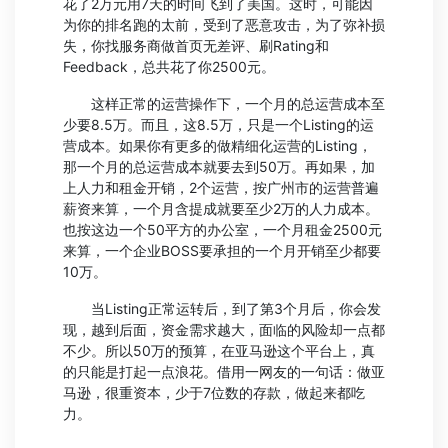
花了2万元用7天的时间飞到了美国。这时，可能因
为你的排名跑的太前，受到了恶意攻击，为了弥补损
失，你找服务商做首页无差评、刷Rating和
Feedback，总共花了你2500元。
这样正常的运营操作下，一个月的总运营成本至
少要8.5万。而且，这8.5万，只是一个Listing的运
营成本。如果你有更多的做精细化运营的Listing，
那一个月的总运营成本就要去到50万。再如果，加
上人力和租金开销，2个运营，按广州市的运营普遍
薪资来算，一个月含提成就要至少2万的人力成本。
也按这边一个50平方的办公室，一个月租金2500元
来算，一个企业BOSS要承担的一个月开销至少都要
10万。
当Listing正常运转后，到了第3个月后，你会发
现，越到后面，资金需求越大，面临的风险却一点都
不少。所以50万的预算，在亚马逊这个平台上，真
的只能是打起一点浪花。借用一网友的一句话：做亚
马逊，很重资本，少于7位数的存款，做起来都吃
力。