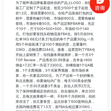
为了能申请品牌备案或给你的产品上LOGO，你找包
装工厂定制了产品彩盒。按至少500个盒子起批，单
价1.2元，那就需要600元。在给产品装箱打包的过
程中，需要热敏打印机，市场价800元，需要热敏标
签纸，市场价6卷50元。给产品定制FBA外箱，先定
个10个，尺寸500×500×500，市场价10个140
元。打包好要发找头程物流发FBA仓。按5月份DHL
红单1KG 68元计算,打包后的单个产品重300g,一共
用5个外箱装满了这100个测款的货，总重量约
33KG，总物流费2244元。接着，这票货到了FBA仓
开始上架销售了，你找服务商做测评，第一个月3个
TOP Review，产品售价20.99美金，含本金+600
佣金+7.2汇率一共花了2300元。你继续做1个QA视
频，1个主图视频，3个买家秀视频，按市场价来
算，你一共要花2000元。为了产品有一个好的曝光
和点击数据，你要做站内广告，每天100美金的预
算，一个月30天就要3千美金，折合人民币2万元。
为了保持销量稳定你的坑位，你去做站外，单次300
元，且每次效果都不一样。不到半个月的时间，你的
库存没了，你又要拿货，这次你拿了600套狗玩具，
含国内物流费花了1.5万，发FBA头程总重310KG，