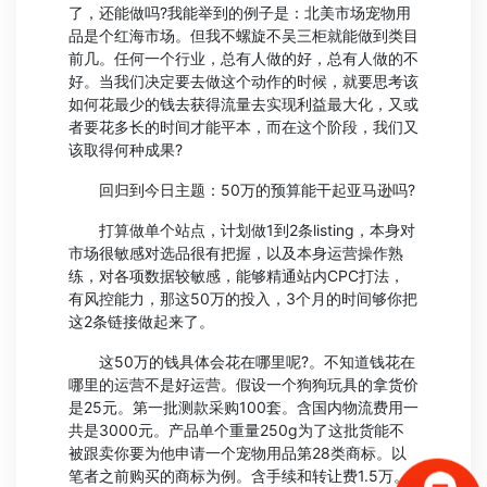
了，还能做吗?我能举到的例子是：北美市场宠物用
品是个红海市场。但我不螺旋不吴三柜就能做到类目
前几。任何一个行业，总有人做的好，总有人做的不
好。当我们决定要去做这个动作的时候，就要思考该
如何花最少的钱去获得流量去实现利益最大化，又或
者要花多长的时间才能平本，而在这个阶段，我们又
该取得何种成果?
回归到今日主题：50万的预算能干起亚马逊吗?
打算做单个站点，计划做1到2条listing，本身对
市场很敏感对选品很有把握，以及本身运营操作熟
练，对各项数据较敏感，能够精通站内CPC打法，
有风控能力，那这50万的投入，3个月的时间够你把
这2条链接做起来了。
这50万的钱具体会花在哪里呢?。不知道钱花在
哪里的运营不是好运营。假设一个狗狗玩具的拿货价
是25元。第一批测款采购100套。含国内物流费用一
共是3000元。产品单个重量250g为了这批货能不
被跟卖你要为他申请一个宠物用品第28类商标。以
笔者之前购买的商标为例。含手续和转让费1.5万。