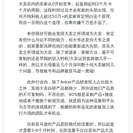
大卖在内的卖家从0开始竞争。起盘期起码3个月-6
个月的周期。这段时间过后才会有新的头部出现。任
何月纯利收入超过50万+的卖家肯定明白这个原理。
而你一旦明白这个道理，你离年赚千万也不远了。
有些屌丝可能会觉得大卖之所谓成为大卖，肯定
有些什么与众不同的能力，你大爷还是你大爷之类
的，就算重新洗牌也他们也能重新成为头部。其实大
卖之所谓成为大卖，除了资源多，掌握方法，最不可
复制的还是早期的切入时机!大卖运营套路都几乎一
样的，所以才出现最近几个月深圳数十间大卖被同几
个问题，导致账号和品牌被亚马逊一窝端!
此外行业内，除了Anker产品研发投入占比较大
之外，其他大卖自研产品都很少，所你说他们产品真
的不可复制吗，不存在的。90%都是采购产品+微改
动或者干脆换个标就完成。就是因为这种流量和平台
为主导的游戏规则下，敢赌的和有远见的老板加上执
行力强的团队才有机会。
目前亚马逊对产品是阶梯式给流量的，所以起盘
才需要3-6个月时间，头部流量不仅仅是你产品主流