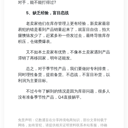
对手，能不能打得过?
5、缺乏经验，盲目恋战
老卖家他们在库存管理上更有经验，新卖家最容
易犯的错是看到产品销量起来了，就盲目自信，拍大
腿懊恼发少了，赶紧多补一些发过去，最终导致库存
积压，仓储费爆表。
又不如本土卖家有优势，不像本土卖家遇到产品
滞销了再移回家，明年还能发。
总之，对于季节性产品，我们要做好专利排查，
同时理性备货，提前备货。不恋战，不盲目补货，以
利润为主要目标。
不过今年了解到的情况是因为库容问题，很多人
没有准备季节性产品，Q4直接躺平。
免责声明：亿数通旨在分享跨境电商知识，部分文章转载于
网络，如有冒犯，请提供相关证明资料联系本站客服，待确