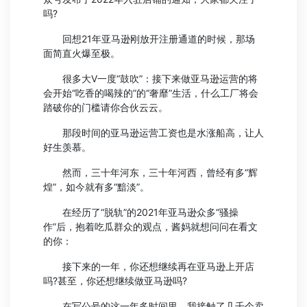
吗?
回想21年亚马逊刚放开注册通道的时候，那场
面简直火爆至极。
很多大V一度“鼓吹”：接下来做亚马逊运营的将
会开始“吃香的喝辣的”的“奢靡”生活，什么工厂将会
踏破你的门槛请你合伙云云。
那段时间的亚马逊运营工资也是水涨船高，让人
好生羡慕。
然而，三十年河东，三十年河西，曾经有多“辉
煌”，如今就有多“黯淡”。
在经历了“脱轨”的2021年亚马逊众多“骚操
作”后，抱着吃瓜群众的观点，酱妈就想问问在看文
的你：
接下来的一年，你还想继续再在亚马逊上开店
吗?甚至，你还想继续做亚马逊吗?
在写公号的这一年多时间里，我接触了几千个卖