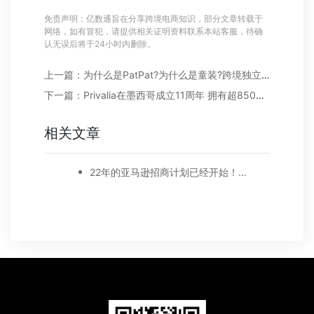
免责声明：亿数通旨在分享跨境电商知识，部分文章转载于
网络，如有冒犯，请提供相关证明资料联系本站客服，待确
认无误后将于24小时内删除。
上一篇：为什么是PatPat?为什么是童装?跨境独立站新赛道又现黑马
下一篇：Privalia在墨西哥成立11周年 拥有超850万用户
相关文章
22年的亚马逊招商计划已经开始！你在观望还是已经启程了呢？