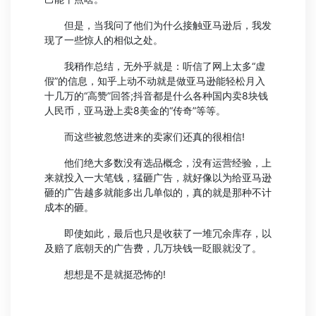
但是，当我问了他们为什么接触亚马逊后，我发
现了一些惊人的相似之处。
我稍作总结，无外乎就是：听信了网上太多“虚
假”的信息，知乎上动不动就是做亚马逊能轻松月入
十几万的“高赞”回答;抖音都是什么各种国内卖8块钱
人民币，亚马逊上卖8美金的“传奇”等等。
而这些被忽悠进来的卖家们还真的很相信!
他们绝大多数没有选品概念，没有运营经验，上
来就投入一大笔钱，猛砸广告，就好像以为给亚马逊
砸的广告越多就能多出几单似的，真的就是那种不计
成本的砸。
即使如此，最后也只是收获了一堆冗余库存，以
及赔了底朝天的广告费，几万块钱一眨眼就没了。
想想是不是就挺恐怖的!