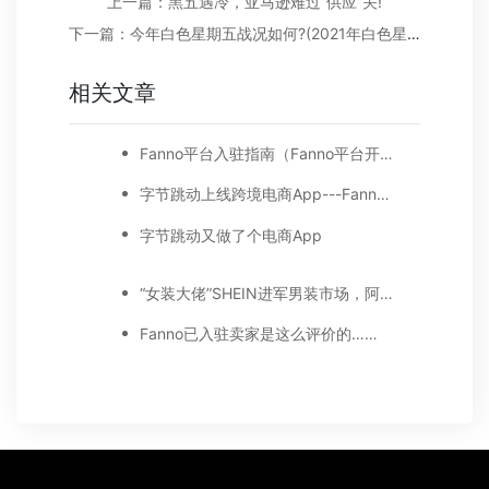
上一篇：黑五遇冷，亚马逊难过“供应”关!
下一篇：今年白色星期五战况如何?(2021年白色星期五销售额)
相关文章
Fanno平台入驻指南（Fanno平台开店步骤）
字节跳动上线跨境电商App---Fanno，卖家平均站内费用比涨至34%
字节跳动又做了个电商App
“女装大佬”SHEIN进军男装市场，阿里和字节跳动都慌了?
Fanno已入驻卖家是这么评价的……