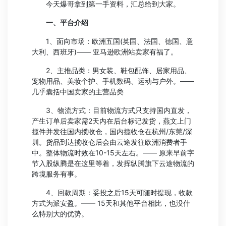
今天爆哥拿到第一手资料，汇总给到大家。
一、平台介绍
1、面向市场：欧洲五国(英国、法国、德国、意
大利、西班牙)—— 亚马逊欧洲站卖家有福了。
2、主推品类：男女装、鞋包配饰、居家用品、
宠物用品、美妆个护、手机数码、运动与户外。——
几乎囊括中国卖家的主营品类
3、物流方式：目前物流方式只支持国内直发，
产生订单后卖家需2天内在后台标记发货，燕文上门
揽件并发往国内揽收仓，国内揽收仓在杭州/东莞/深
圳。货品到达揽收仓后会由云途发往欧洲消费者手
中。整体物流时效在10-15天左右。—— 原来早前字
节入股纵腾是在这里等着，发挥纵腾旗下云途物流的
跨境服务有事。
4、回款周期：妥投之后15天可随时提现，收款
方式为派安盈。—— 15天和其他平台相比，也没什
么特别大的优势。