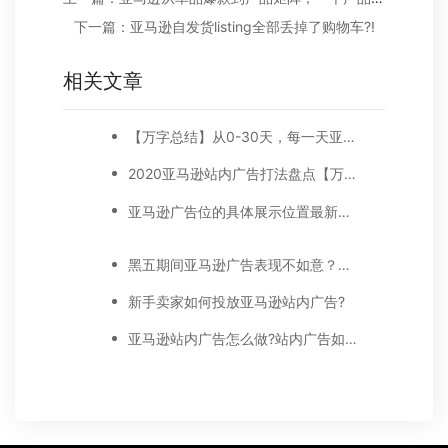
下一篇：亚马逊自发货listing全部丢掉了购物车?!
相关文章
【万字总结】从0-30天，每一天亚马逊广告打造技巧真实案例细节分享
2020亚马逊站内广告打法盘点【万字好文】
亚马逊广告位的具体展示位置最新调整，品牌推广、展示型推广、商品推广广告位详细位置示例
黑五期间亚马逊广告表现不如意？注意以下5点！
新手卖家如何投放亚马逊站内广告?
亚马逊站内广告怎么做?站内广告如何选词?