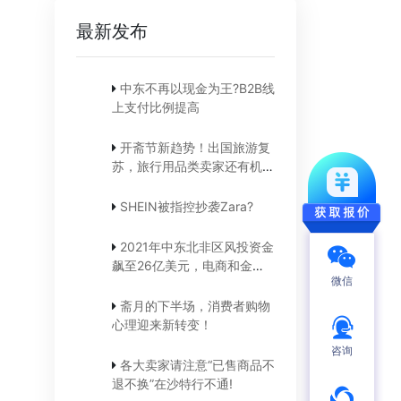
最新发布
中东不再以现金为王?B2B线
上支付比例提高
开斋节新趋势！出国旅游复
苏，旅行用品类卖家还有机
会！
SHEIN被指控抄袭Zara?
2021年中东北非区风投资金
飙至26亿美元，电商和金融
微信
科技占比大
斋月的下半场，消费者购物
心理迎来新转变！
咨询
各大卖家请注意“已售商品不
退不换”在沙特行不通!