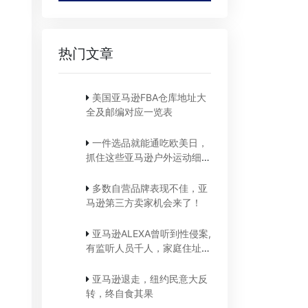
热门文章
美国亚马逊FBA仓库地址大
全及邮编对应一览表
一件选品就能通吃欧美日，
抓住这些亚马逊户外运动细分
类目，畅销全球不是梦
多数自营品牌表现不佳，亚
马逊第三方卖家机会来了！
亚马逊ALEXA曾听到性侵案,
有监听人员千人，家庭住址都
能摸到
亚马逊退走，纽约民意大反
转，终自食其果