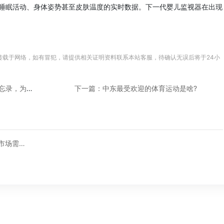
睡眠活动、身体姿势甚至皮肤温度的实时数据。下一代婴儿监视器在出现
转载于网络，如有冒犯，请提供相关证明资料联系本站客服，待确认无误后将于24小
上一篇：亚马逊与埃及中小企业发展署签订备忘录，为埃及电商赋能
下一篇：中东最受欢迎的体育运动是啥?
婴儿监控摄像头在中东亚马逊爆了!市场需求和痛点在哪?