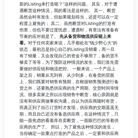
新的Listing来打造呢？”这样的问题。 其实，对于遭
遇断货这种情况，我的看法是这样的。 其一、断货
虽然会时有发生，但如果规划得当，还是可以在一定
程度上避免的； 其二、虽然断货对Listing的打造有
伤害，但也不要过度忧虑，遭遇时，有章法有准备有
节奏的应对就是了。
先从备货和物流供应链上来
看。
对于任何卖家来说，几乎都处在“钱少野心大”的
状态，最初总是担心自己的Listing没销量，而一旦
有了销量，又会发现自己的资金不够用了，备的货不
够卖了等等，为了预防这种情况的发生，我们首先需
要做好供应链和物流把控。 一般来说，一个产品上
架之后，销量从无到有、从少到多，在备货的层面
上，我们既要对销售有预期，在根据销售预测进行备
货之外，还要熟悉供应商的生产周期、交货时间等情
况。很多卖家之所以出现销售中断货，核心原因就是
没有和供应商做事前沟通，自认为供应商随时有货，
而真正到了自己订货时才发现，供应商的交期遥遥无
期，而且自己还没有备选供应商，在这种情况下，只
能一面焦虑的看着库存卖断货，一面眼巴巴的等着供
应商的生产了。 所以，为了避免这种情况的发生，
当你确定一款重点打造的产品之后，一定要和供应商