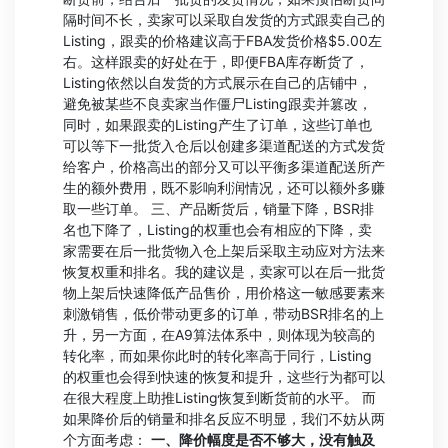
隔时间不长，卖家可以采取自发货的方式跟卖自己的
Listing，跟卖的价格建议高于FBA发货价格$5.00左
右。这样跟卖的好处在于，即便FBA库存断货了，
Listing依然以自发货的方式展示在自己的店铺中，
避免被某些不良卖家当作僵尸Listing跟卖并篡改，
同时，如果跟卖的Listing产生了订单，这些订单也
可以等下一批货入仓后以创建多渠道配送的方式发货
给客户，价格高出的部分又可以平衡多渠道配送所产
生的额外费用，既不影响利润情况，还可以额外多赚
取一些订单。 三、产品断货后，销量下降，BSR排
名也下降了，Listing的权重也会有相应的下降，卖
家需要在后一批货物入仓上架后采取主动应对方法来
恢复权重和排名。我的建议是，卖家可以在后一批货
物上架后快速降低产品售价，用价格这一敏感要素来
刺激销售，低价带动更多的订单，带动BSR排名的上
升，另一方面，在A9算法体系中，则体现为较高的
转化率，而如果你此时的转化率高于同行，Listing
的权重也会得到快速的恢复和提升，这些行为都可以
在很大程度上助推Listing恢复到断货前的水平。 而
如果降价后的销量和排名反应不明显，我们不妨从两
个方面考虑：
一、降价幅度是否不够大，没有触及