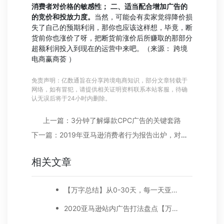
消费者对价格的敏感性；
二、适当配合增加广告的
的竞价和投放力度。
当然，可能会有卖家觉得降价损
失了自己的预期利润，那你也应该这样想，毕竟，断
货前你也涨价了呀，把断货前涨价后所赚取的那部分
超额利润投入到现在的运营中来吧。（来源： 跨境
电商赢商荟 ）
免责声明：亿数通旨在分享跨境电商知识，部分文章转载于
网络，如有冒犯，请提供相关证明资料联系本站客服，待确
认无误后将于24小时内删除。
上一篇：3分钟了解爆款CPC广告的关键套路
下一篇：2019年亚马逊消费者行为报告出炉，对亚马逊广告的接受度居然这么高
相关文章
【万字总结】从0-30天，每一天亚马逊广告打造技巧真实案例细节分享
2020亚马逊站内广告打法盘点【万字好文】