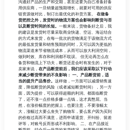
沟通好产品的生产和交期，甚至还要为自己准备好备
用供应商，一旦销量超预期增长，就要对可用的供应
链资源做对比，制订出最优化的补货方案。
在做备
货把控之外，发货时的物流方案也会影响到断货与否
以及断货时间的长短。
一般来说，货物备好之后，我
的建议是发货时尽量采取商业快递、空运、海运结合
的方式来发货，在每一批次的货物满足于该物流方式
的最低发货量和销售预期的同时，又可以因为更低的
物流渠道来节省物流成本，从而可以放大利润空间，
做到时效、库存和利润都不耽误。 但无论再怎么在
备货和物流上下功夫，断货还是会时有发生的，对于
卖家来说，
在产品断货前后，我们应该采取以下行动
来减少断货带来的不良影响：
一、产品断货前，适
当的提升产品售价。
这样做，一方面可以减缓销售速
度，降低断货的风险（或者减短断货时间），另一方
面，因为提价，可以获得超额的利润。都面临断货
了，还不涨一点价格多赚一点钱，这才真憋屈。当
然，在涨价幅度的把握上，也要注意，不要涨幅太
大，涨幅过大要么丧失了购物车，要么客户因为买到
的价格过高而不满意，进而申请退货、开纠纷、留差
评等，对账号反而形成不利影响。 二、在产品接近
断货前，结合后一批货的发货情况，如果预估断货间