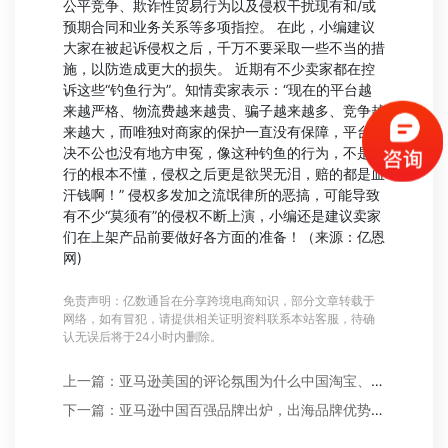
公平竞争、欺诈性贸易行为以及侵权干扰现有和/或
预期合同和业务关系等多项指控。 在此，小编建议
大家在被起诉侵权之后，千万不要采取一些不当的措
施，以防造成更大的损失。 近期有不少卖家都在控
诉这些“钓鱼行为”。知情卖家表示：“现在的平台越
来越严格、物流费越来越贵、骗子越来越多、竞争越
来越大，而唯独对商家的保护一直没有保障，平台判
决不公也没有地方申冤，像这种钓鱼的行为，不是这
行的根本不懂，侵权之后更是欲哭无泪，赔的都是血
汗钱啊！” 侵权多发加之流氓律所的恶搞，可能导致
有不少“莫须有”的侵权不断上演，小编还是建议卖家
们在上架产品前要做好各方面的准备！（来源：亿恩
网)
免责声明：亿数通旨在分享跨境电商知识，部分文章转载于
网络，如有冒犯，请提供相关证明资料联系本站客服，待确
认无误后将于24小时内删除。
上一篇：亚马逊美国的评论氛围为什么中国淘宝、京东做不到？
下一篇：亚马逊中国百强品牌出炉，出海品牌优势品类曝光