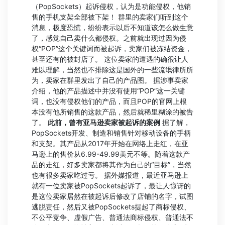
（PopSockets）起诉侵权，认为是功能侵权，他销
售的手机支架全部被下架！ 群里的卖家们听到这个
消息，极度恐慌，纷纷表示以后不知道该怎么做生意
了，感觉自己卖什么都侵权。之前就出现过因为侵
权“POP”这个关键词而被起诉，卖家们被冻结资金，
甚至还有的被封店了。 这位卖家的遭遇的确很让人
难以理解，当然也不排除这是国外的一些流氓律所所
为，卖家在群里发出了自己的产品图。 据涉事卖家
介绍，他的产品描述中并没有使用“POP”这一关键
词，也没有侵权他们的产品，而且POP的官网上根
本没有他所销售的这款产品，然后就稀里糊涂的被告
了。
此前，曾有亚马逊卖家被起诉的案例
据了解，
PopSockets开发、制造和销售针对移动设备的手柄
和支架。其产品从2017年开始在网络上走红，在亚
马逊上的售价从6.99-49.99美元不等。随着这款产
品的走红，好多卖家都将其作为自己的“目标”，当然
也有很多卖家吃过亏。 据外媒报道，最近亚马逊上
就有一位卖家被PopSockets起诉了，最让人惊讶的
是这位卖家居然在被起诉后修改了店铺的名字，试图
逃脱责任，然后又被PopSockets提起了商标侵权、
不公平竞争、虚假广告、普通法商标侵权、普通法不