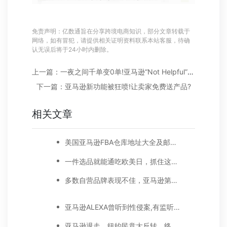
免责声明：亿数通旨在分享跨境电商知识，部分文章转载于
网络，如有冒犯，请提供相关证明资料联系本站客服，待确
认无误后将于24小时内删除。
上一篇：一夜之间千单变0单!亚马逊“Not Helpful”按钮被移除后，卖家如何首页去差评?
下一篇：亚马逊新功能被狂喷!让卖家免费送产品?
相关文章
美国亚马逊FBA仓库地址大全及邮编对应一览表
一件选品就能通吃欧美日，抓住这些亚马逊户外运动细分类目，畅销全球不是梦
多数自营品牌表现不佳，亚马逊第三方卖家机会来了！
亚马逊ALEXA曾听到性侵案,有监听人员千人，家庭住址都能摸到
亚马逊退走，纽约民意大反转，终自食其果