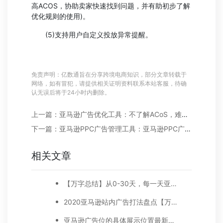
高ACOS，协助卖家快速找到问题，并有助初步了解
优化规则的使用)。
(5)支持用户自定义投放异常提醒。
免责声明：亿数通旨在分享跨境电商知识，部分文章转载于
网络，如有冒犯，请提供相关证明资料联系本站客服，待确
认无误后将于24小时内删除。
上一篇：亚马逊广告优化工具：不了解ACoS，难怪你的亚马逊广告效果差
下一篇：亚马逊PPC广告管理工具：亚马逊PPC广告ACoS及目标ACoS的计算方法及优化指南
相关文章
【万字总结】从0-30天，每一天亚马逊广告打造技巧真实案例细节分享
2020亚马逊站内广告打法盘点【万字好文】
亚马逊广告位的具体展示位置最新调整，品牌推广、展示型推广、商品推广广告位详细位置示例