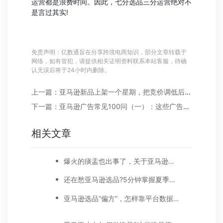
运营都是浪费时间。因此，七分选品三分运营绝对不
是言过其实!
免责声明：亿数通旨在分享跨境电商知识，部分文章转载于
网络，如有冒犯，请提供相关证明资料联系本站客服，待确
认无误后将于24小时内删除。
上一篇：亚马逊新品上架一个星期，把竞价调低后就没单，怎么办?与时间为朋友!
下一篇：亚马逊广告常见100问（一）：这些广告投放的“大坑”，你还在踩吗？
相关文章
爆火的痰盂也出事了，关于亚马逊选品还敢随便开玩笑吗?
还在愁亚马逊选品?5分钟掌握夏季欧美亚时尚选品最新趋势!
亚马逊选品“偏方”，怎样靠平台数据做好选品?