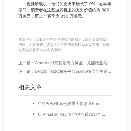
视频游戏机：他们的支出率增长了 9%，在学季
期间，消费者在这些游戏机上的支出价值约为 380
万美元，而上个赛季为 350 万美元。
免责声明：亿数通旨在分享跨境电商知识，部分文章转载于
网络，如有冒犯，请提供相关证明资料联系本站客服，待确
认无误后将于24小时内删除。
上一篇：Cloudtaild究竟是何方神圣，竟能给亚马逊带来这么大损失?
下一篇：DHL旗下B2C海淘平台Eshop拓展至中东市场
相关文章
红红火火!亚马逊夏季大促紧跟Prime Day而来，机会不容错过!
从 Amazon Pay 支付报告看2021年中东站返校季的