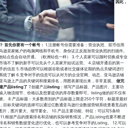
因此，
？
首先你要有一个帐号：
1.注册帐号你需要准备：营业执照、双币信用
马逊卖家账户的电脑网线和手机号、身份证正反面加营业执照的扫描件。
他站点也会自动开通。（欧洲站也一样） 3.个人卖家可以随时切换成专业
市场不了解的新手可以先从个人卖家开始试运营。 4.店铺开通后的第一
手的信息 5.市场趋势可以根据谷歌或者社交媒体近期的热点关键词进行
系统了解 6.竞争对手的信息可以从对方的企业官网、动态、亚马逊店铺
亚马逊上产品的关键词和搜索排名，用图表展现出来，非常直观。
做完
listing
了
7.创建产品
listing
：填写产品标题、产品图片、主要功
入物流细节、价格以及想要提供的库存数量即可。listing做的好不仅有
。 8.产品标题：大多数类别的产品标题上限是250个字符，标题里最好
，目标关键词的选择可以通过亿数通亚马逊行业数据营销系统查看竞品的
图片，图片要大、细节要全。 10.产品主要功能、特征：可以写5条特
1.根据产品的搜索排名和店铺的实际销售情况，产品Listing也要不断进
和销售数据变化进行优化，也可以参考竞争对手的Listing。 12.可以