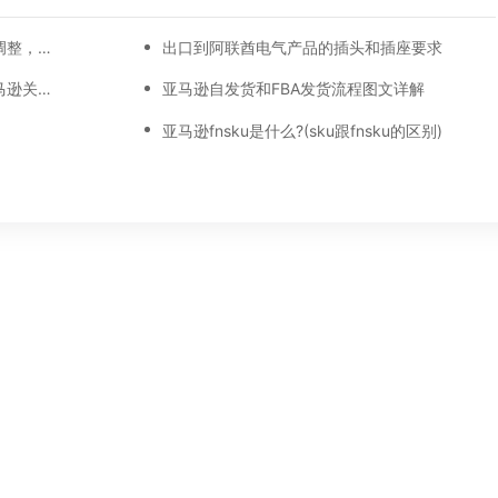
亚马逊广告位的具体展示位置最新调整，品牌推广、展示型推广、商品推广广告位详细位置示例
出口到阿联酋电气产品的插头和插座要求
如何快速找亚马逊关键词（获取亚马逊关键词五个方法）
亚马逊自发货和FBA发货流程图文详解
亚马逊fnsku是什么?(sku跟fnsku的区别)