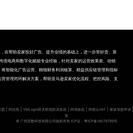
理系统，在帮助卖家投好广告、提升业绩的基础上，进一步管好货、算
集团十年跨境电商和数字化赋能专业经验，针对卖家的运营效果差、动销
，将智能化广告运营、精细财务利润核算、精益供应链管理和指标
运营管理闭环解决方案，帮助亚马逊卖家优化流程、把控风险、支
|
|
|
|
|
联盟
阿拉鱼
VMLogin防关联指纹浏览器
跨境收款
跨税云VAT
索诺加急申诉
策
© 广州宏数科技有限公司版权所有
ICP证：粤ICP备18076789号