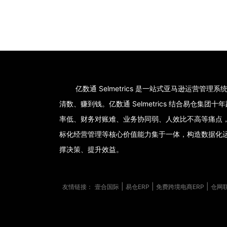
亿数通 Selmetrics 是一站式亚马逊运营管
清数、赚到钱。亿数通 Selmetrics 结合易仓
率低、财务对账难、业务协同弱、人效比不高等痛点
标化经营管理等核心价值能力集于一体，构造数据化
撑决策、提升效益。
|
|
|
友情链接：
壹合国际
易仓ERP
免费跨境电商ERP
仓网