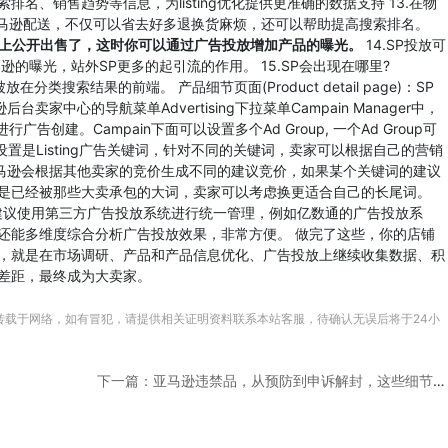
名、销售趋势等信息，为listing优化提供更准确的数据支持 13.在物
亚马逊配送，不仅可以省去好多退换货麻烦，还可以帮助提高搜索排名。
上公开出售了，这时你可以通过广告投放增加产品的曝光。
14.SP投放可
的曝光，站外SP更多的起引流的作用。 15.SP会出现在哪里?
放在分类搜索结果的前端。 产品细节页面(Product detail page)：SP
卖家中心的导航菜单Advertising下拉菜单Campain Manager中，
进行广告创建。Campain下面可以设置多个Ad Group, 一个Ad Group可
的设置是Listing广告关键词，针对不同的关键词，卖家可以根据自己的营销
亚马逊会根据其他卖家的竞价生成不同的建议竞价，如果某个关键词的建议
是已经被那些大卖承包的大词，卖家可以考虑换更适合自己的长尾词。
，建议使用第三方广告投放系统进行统一管理，例如亿数通的广告投放系
还能多维度综合分析广告投放效果，非常方便。 做完了这些，你的店铺
，就是在市场调研、产品和产品信息优化、广告投放上继续收集数据、积
差距，最终成为大卖家。
转载于网络，如有冒犯，请提供相关证明资料联系本站客服，待确认无误后将于24小
下一篇：亚马逊违禁品，从预防到申诉解封，这些细节你必须了解