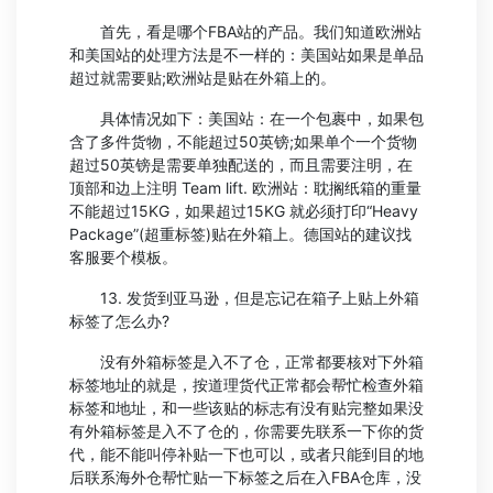
首先，看是哪个FBA站的产品。我们知道欧洲站
和美国站的处理方法是不一样的：美国站如果是单品
超过就需要贴;欧洲站是贴在外箱上的。
具体情况如下：美国站：在一个包裹中，如果包
含了多件货物，不能超过50英镑;如果单个一个货物
超过50英镑是需要单独配送的，而且需要注明，在
顶部和边上注明 Team lift. 欧洲站：耽搁纸箱的重量
不能超过15KG，如果超过15KG 就必须打印“Heavy
Package”(超重标签)贴在外箱上。德国站的建议找
客服要个模板。
13. 发货到亚马逊，但是忘记在箱子上贴上外箱
标签了怎么办?
没有外箱标签是入不了仓，正常都要核对下外箱
标签地址的就是，按道理货代正常都会帮忙检查外箱
标签和地址，和一些该贴的标志有没有贴完整如果没
有外箱标签是入不了仓的，你需要先联系一下你的货
代，能不能叫停补贴一下也可以，或者只能到目的地
后联系海外仓帮忙贴一下标签之后在入FBA仓库，没