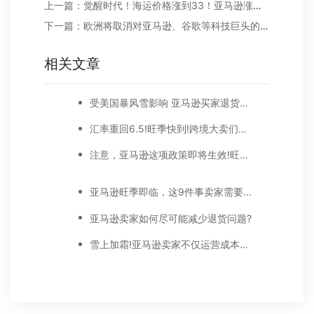
上一篇：觉醒时代！海运价格涨到33！亚马逊涨价有这么难吗？
下一篇：欧洲将取消对亚马逊、谷歌等科技巨头的数字服务税
相关文章
受美国暴风雪影响 亚马逊买家退货将面临延迟
汇率重回6.5!旺季快到!跨境大卖们纷纷在搞钱
注意，亚马逊这项政策即将生效!旺季物流成本能省不少!
亚马逊旺季即临，这9件事卖家需要注意！
亚马逊卖家如何尽可能减少退货问题?
雪上加霜!亚马逊卖家不仅运营成本又提高了，还遇上美国人民疯狂退货!