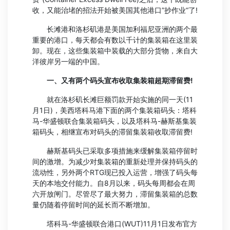
收，又能治堵的招法开始被美国其他港口”抄作业“了!
长滩港和洛杉矶港是美国加利福尼亚洲的两个最
重要的港口，每天都会有数以千计的集装箱在这里装
卸。现在，这些集装箱中装载的大部分货物，来自大
洋彼岸另一端的中国。
一、又有两个码头宣布收取集装箱超期滞留费!
就在洛杉矶长滩巨额罚款开始实施的同一天(11
月1日)，美西塔科马港下面的两个集装箱码头：塔科
马-华盛顿联合集装箱码头，以及塔科马-赫斯基集装
箱码头，相继宣布对码头的滞留集装箱收取滞留费!
赫斯基码头已采取多项措施来缓解集装箱停留时
间的激增。为减少对集装箱的重新处理并保持码头的
流动性，另外两个RTG现已投入运营，增强了码头每
天的本地交付能力。自8月以来，码头每周都会在周
六开放闸门。尽管尽了最大努力，滞留集装箱的总数
量仍随着停留时间的延长而不断增加。
塔科马-华盛顿联合港口(WUT)11月1日发布官方