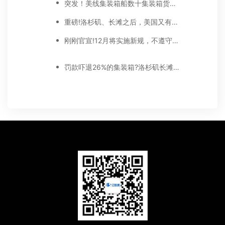
突发！美线集装箱船数十集装箱货坠海，又接连起火，损失扩大……你的货，可能没了
重磅!洛杉矶、长滩之后，美国又有两个码头宣布收取集装箱超期滞留费...
刚刚官宣!12月将实施新规，不遵守会被拒收集装箱
罚款吓退26%的集装箱?洛杉矶长滩港口再次推迟收取集装箱逾期滞留费用....