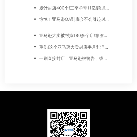
累计封店400个!三季净亏11亿!跨境大卖长沙子公司将“非亚马逊”重点发展
惊悚！亚马逊QA到底会不会引起封店？
亚马逊大卖被封掉180多个店铺!冻结8520万!收入仅剩1成多!
重伤!这个亚马逊大卖封店半月利润同比降了3000万!
一刷直接封店！亚马逊被警告，或开启新一轮扫号？