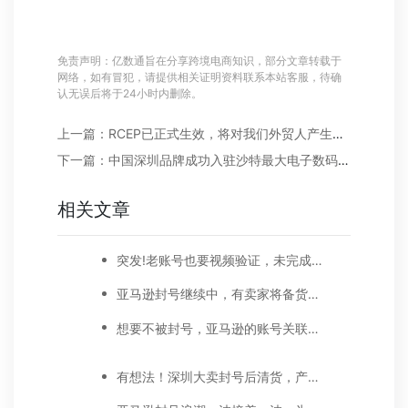
免责声明：亿数通旨在分享跨境电商知识，部分文章转载于
网络，如有冒犯，请提供相关证明资料联系本站客服，待确
认无误后将于24小时内删除。
上一篇：RCEP已正式生效，将对我们外贸人产生哪些重大影响?!
下一篇：中国深圳品牌成功入驻沙特最大电子数码平台Jarir;以色列电商市场爆发，DHL在以增开中东最大分拣中心
相关文章
突发!老账号也要视频验证，未完成或被封号
亚马逊封号继续中，有卖家将备货量减少三成，另跟卖泛滥现新套路!
想要不被封号，亚马逊的账号关联要知道
有想法！深圳大卖封号后清货，产品居然出现在娃娃机里！