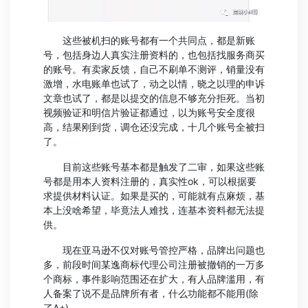
这些被机扫的账号都有一个共同点，都是新账
号，包括身边人真实注册资料的，也包括找服务商买
的账号。有卖家反馈，自己不刷单不测评，销量没有
激增，水电账单也试了，动之以情，晓之以理的申诉
文章也试了，都是以提交的信息不够充分拒死。当初
视频验证和明信片验证都通过，以为账号安全度很
高，结果刚到货，调仓还没完成，十几个账号全被扫
了。
目前这些账号基本都是触发了二审，如果这些账
号都是用本人资料注册的，真实性ok，可以根据要
求提供材料认证。如果是买的，可能就有点麻烦，基
本上没啥希望，毕竟法人难找，连基本资料都无法提
供。
现在亚马逊不仅对账号管控严格，品牌出问题也
多，前段时间某逸商标代理公司注册被撤销的一万多
个商标，事件影响范围还在扩大，有人品牌滥用，有
人备案了说不是品牌所有者，什么功能都不能用(除
了A+)。